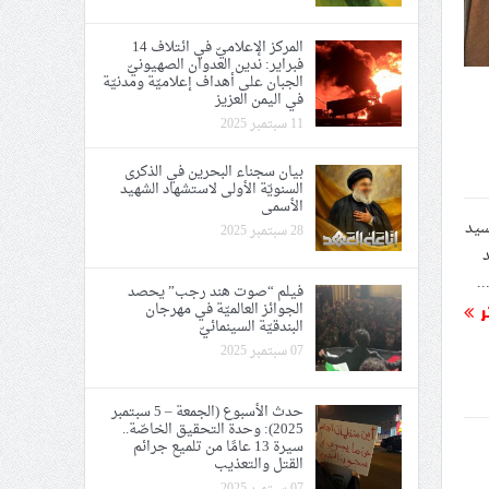
المركز الإعلاميّ في ائتلاف 14
فبراير: ندين العدوان الصهيونيّ
الجبان على أهداف إعلاميّة ومدنيّة
في اليمن العزيز
11 سبتمبر 2025
بيان سجناء البحرين في الذكرى
السنويّة الأولى لاستشهاد الشهيد
الأسمى
سيد
28 سبتمبر 2025
د
.
فيلم “صوت هند رجب” يحصد
الجوائز العالميّة في مهرجان
ر
البندقيّة السينمائيّ
07 سبتمبر 2025
حدث الأسبوع (الجمعة – 5 سبتمبر
2025): وحدة التحقيق الخاصّة..
سيرة 13 عامًا من تلميع جرائم
القتل والتعذيب