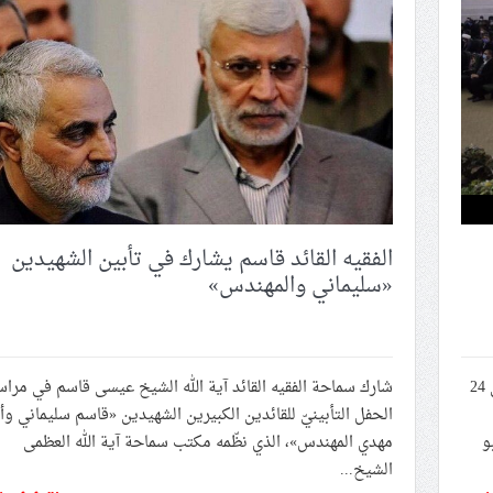
«السجون المفتوحة»
الصمود العالميّ» ويعتقل عددًا من المشاركين فيه
تكشف ازدواجيّة النظام السعوديّ تجاه القضيّة الفلسطينيّة
 للحدود» بيومه الثاني في مدينة الفلاحية – شادگان
الفقيه القائد قاسم يشارك في تأبين الشهيدين
«سليماني والمهندس»
أقامت الجالية البحرانيّة في مدينة قم المقدّسة، يوم الخميس 24
شارك سماحة الفقيه القائد آية الله الشيخ عيسى قاسم في مرا
الحفل التأبينيّ للقائدين الكبيرين الشهيدين «قاسم سليماني وأ
و
مهدي المهندس»، الذي نظّمه مكتب سماحة آية الله العظمى
الشيخ...