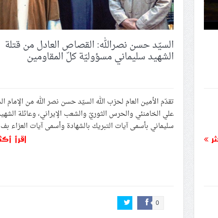
السيّد حسن نصرالله: القصاص العادل من قتلة
الشهيد سليماني مسؤوليّة كلّ المقاومين
تقدّم الأمين العام لحزب الله السيّد حسن نصر الله من الإمام ال
علي الخامنئي والحرس الثوريّ والشعب الإيراني، وعائلة الشهي
سليماني بأسمى آيات التبريك بالشهادة وأسمى آيات العزاء بف..
ثر
اقرأ أكث
0