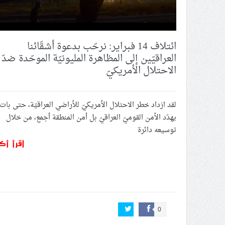
ائتلاف 14 فبراير: نرحّب بدعوة أشقّائنا
العراقيّين إلى المظاهرة المليونيّة الموحّدة ضدّ
الاحتلال الأمريكيّ
لقد ازداد خطر الاحتلال الأمريكيّ للأراضي العراقيّة، حتى بات
يهدّد الأمن القوميّ العراقيّ بل أمن المنطقة أجمع، من خلال
توسيعه دائرة
اقرأ أك
0