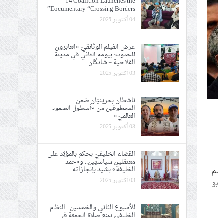
14 Coalition Launches the
Documentary “Crossing Borders”
04 أكتوبر 2025
عرض الفيلم الوثائقيّ «العابرون
للحدود» بيومه الثاني في مدينة
الفلاحية – شادگان
03 أكتوبر 2025
ناشطان بحرينيّان ضمن
المخطوفين من «أسطول الصمود
العالميّ»
03 أكتوبر 2025
القضاء الخليفيّ يحكم بالمؤبّد على
معتقلين سياسيّين.. و«حمد
الخليفة» يشيد بإنجازاته
سم
03 أكتوبر 2025
بو
للأسبوع الثاني والخمسين.. النظام
الخليفيّ يمنع صلاة الجمعة في