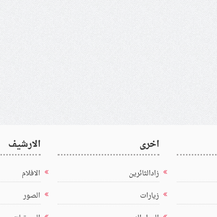
اخرى
الارشيف
زادالثائرين
الافلام
زيارات
الصور