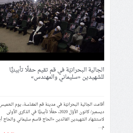
إفراجات عدّة ضمن ما يسمّى بـ
ائتلاف 14 فبراير يفتتح «معرض شهداء البحرين» ضمن فعاليّات التجمّع الشبابيّ والطلّابيّ
الكيان الصهيونيّ يهاجم «أسطول 
الصحافة الأمريكيّة والصهيونيّة 
المركز الإعلاميّ في ائتلاف 14 فبراير يدشّن الفيلم الوثائقيّ «العابرون للحدود»
عرض الفيلم الوثائقيّ «العابرون
الجالية البحرانيّة في قم تقيم حفلًا تأبينيًّا
للشهيدين «سليماني والمهندس»
ديسمبر/ كانون الأوّل 2020، حفلًا تأبينيًّا في الذكرى الأولى
لاستشهاد الشهيدين القائدين «الحاج قاسم سليماني والحاج أب
م...