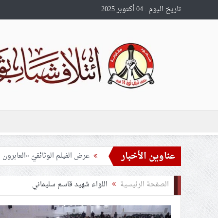
تاريخ اليوم : 04 أكتوبر 2025
عناوين الأخبار
ناشطان بحرينيّان ضمن المخطوف
القضاء الخليفيّ يحكم بالمؤبّد 
الصفحة الرئيسية
اللواء شهيد قاسم سليماني
للأسبوع الثاني والخمسين.. النظا
حدث الأسبوع (الجمعة – 3 أكتوبر 2025): تواطؤ خارجيّة «آل خليفة».. إنكار لمشاركة البحرينيّين في «أسطول الصّمود»