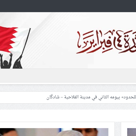
ين من «أسطول الصمود العالميّ»
على معتقلين سياسيّين.. و«حمد الخليفة» يشيد بإنجازاته
م الخليفيّ يمنع صلاة الجمعة في الدراز