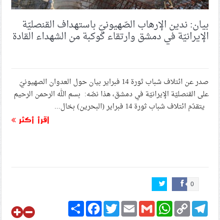
بيان: ندين الإرهاب الصّهيونيّ باستهداف القنصليّة
الإيرانيّة في دمشق وارتقاء كوكبة من الشهداء القادة
صدر عن ائتلاف شباب ثورة 14 فبراير بيان حول العدوان الصهيونيّ
على القنصليّة الإيرانيّة في دمشق، هذا نصّه: بسم الله الرحمن الرحيم
يتقدّم ائتلاف شباب ثورة 14 فبراير (البحرين) بخال...
اقرأ أكثر
0
Share
Facebook
Twitter
Email
Gmail
WhatsApp
Copy
Telegram
Link