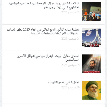
ائتلاف 14 فبراير يدعو إلى الوحدة بين المسلمين لمواجهة
المشاريع التي تهدّد وجودهم
02 سبتمبر 2025
منظّمة سلام توثّق: اﻟﺮﺑﻊ اﻟﺜﺎﻧﻲ ﻣﻦ العام 2025 يظهر تصاعد
الانتهاكات المرتبطة بالتجمّعات السلميّة
04 سبتمبر 2025
الطلاق مقابل البيت.. ابتزاز سياسيّ لعوائل الأسرى
السياسيّين
05 سبتمبر 2025
العمل الفني: نصر الشهداء
30 سبتمبر 2025