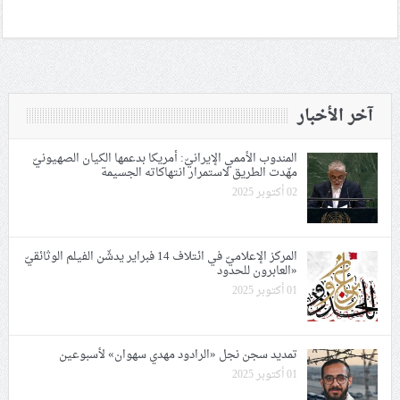
آخر الأخبار
المندوب الأممي الإيرانيّ: أمريكا بدعمها الكيان الصهيونيّ
مهّدت الطريق لاستمرار انتهاكاته الجسيمة
02 أكتوبر 2025
المركز الإعلاميّ في ائتلاف 14 فبراير يدشّن الفيلم الوثائقيّ
«العابرون للحدود
01 أكتوبر 2025
تمديد سجن نجل «الرادود مهدي سهوان» لأسبوعين
01 أكتوبر 2025