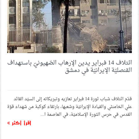
ائتلاف 14 فبراير يدعو إلى مزيد من الاستعداد واليقظة
لمواجهة القوى الاستعماريّة الراهنة
الجالية البحرانيّة في قمّ تقيم حفلًا تأبينيًّا للشهيدين
السيّدين «نصر الله والصفيّ الدين»
ائتلاف 14 فبراير يدين الإرهاب الصّهيونيّ باستهداف
القنصليّة الإيرانيّة في دمشق
رابطة الصحافة البحرينيّة: كيف فقدت الصحافة في البحرين
دورها كوسيط بين الدولة والمجتمع؟
قدّم ائتلاف شباب ثورة 14 فبراير تعازيه وتبريكاته إلى السيّد القائد
انطلاق الحملة الشعبيّة «المنامة ترفض التطبيع»
علي الخامنئي والقيادة الإيرانيّة وشعبها، بارتقاء كوكبة من شهداء قوّة
القدس في حرس الثورة الإسلاميّة، في العاصمة ا...
اقرأ أكثر
ذكرى الشهيد الحاج جعفر لطف الله.. رحيل تخطّى السنوات