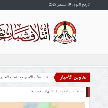
تاريخ اليوم : 30 سبتمبر 2025
عناوين الأخبار
مرثية عهد الشهداء
الهيئة النسائيّة لائتلاف 14 فبراير: نعاهد الشهيد الأقدس على الثبات في ساحات المواجهة والتمسّك بالقضيّة المركزيّة
الصفحة الرئيسية
السهلة الجنوبيّة
حركة النجباء في ذكرى استشهاد ال
طهران تدعو إلى الوقوف في وجه