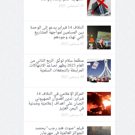
30 أغسطس 2025
ائتلاف 14 فبراير يدعو إلى الوحدة
بين المسلمين لمواجهة المشاريع
التي تهدّد وجودهم
02 سبتمبر 2025
منظّمة سلام توثّق: اﻟﺮﺑﻊ اﻟﺜﺎﻧﻲ ﻣﻦ
العام 2025 يظهر تصاعد الانتهاكات
المرتبطة بالتجمّعات السلميّة
04 سبتمبر 2025
المركز الإعلاميّ في ائتلاف 14
فبراير: ندين العدوان الصهيونيّ
الجبان على أهداف إعلاميّة ومدنيّة
في اليمن العزيز
11 سبتمبر 2025
فيلم “صوت هند رجب” يحصد
الجوائز العالميّة في مهرجان