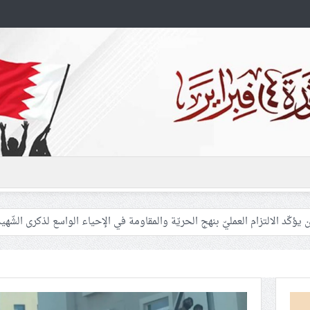
سيّد نصر الله: المقاومة تبقى العقبة أمام أطماع الصهاينة
 السياسات الصهيونيّة لحفظ الأمن في الشرق الأوسط