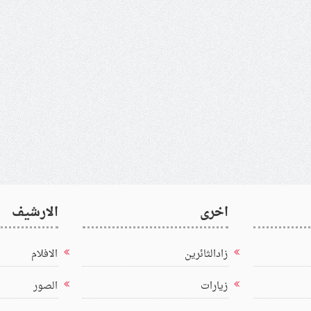
اخرى
الارشيف
زادالثائرين
الافلام
زيارات
الصور