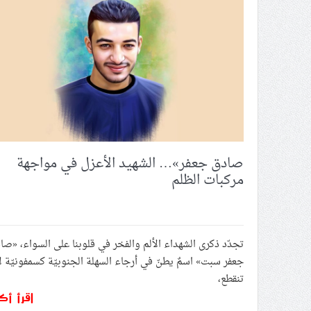
حزب الله يحيي الذكرى الأولى لا
شعب البحرين يُحيي الذكرى السنو
حدث الأسبوع (الجمعة – 26 سبتمبر 2025): وزير الداخليّة في «‏المحرق».. تكرار تهمة ارتباط الحراك بالخارج.. لماذا؟
بيان سجناء البحرين في الذكرى ا
الإعلاميّة اللبنانيّة «زهراء ح
الموقف الأسبوعيّ: شعب البحرين ي
صادق جعفر»… الشهيد الأعزل في مواجهة
مركبات الظلم
تجدّد ذكرى الشهداء الألم والفخر في قلوبنا على السواء، «صا
جعفر سبت» اسمٌ يطنّ في أرجاء السهلة الجنوبيّة كسمفونيّة ل
تنقطع،
اقرأ أك