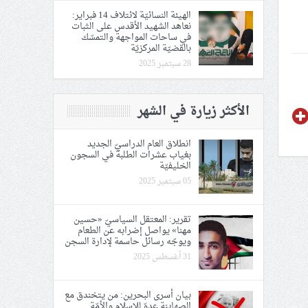
الهيئة النسائيّة لائتلاف 14 فبراير:
نعاهد الشهيد الأقدس على الثبات
في ساحات المواجهة والتمسّك
بالقضيّة المركزيّة
28 سبتمبر 2025
الأكثر زيارة في الشهر
انطلاق العام الدراسيّ الجديد
بغياب عشرات الطلبة في السجون
الخليفيّة
05 سبتمبر 2025
تقرير: المعتقل السياسيّ «حسين
مهنا» يواصل إضرابه عن الطعام
ويوجّه رسائل حاسمة لإدارة السجن
31 أغسطس 2025
بيان أسرى البحرين: من يتخندق مع
الصهاينة عدوّ للإسلام والأمّة