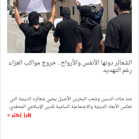
مع العلماء المعتقلين
المجلس السياسيّ لائتلاف 14 فبراير: على ماذا يراهن آل
خليفة في مشروع إبادة المواطنين الأصليّين في البحرين؟
مواجهات بطوليّة وتكبيرات.. تضامنًا مع العلماء المعتقلين
الشعائر دونها الأنفس والأرواح.. خروج مواكب العزاء
رغم التهديد
حدث الأسبوع (السبت – 16 مايو 2026): «قوّة دفاع البحرين»
تتحدّى.. ولكن بالبيانات… اندفاع آل خليفة إلى الرهان
الأخير: نكون أو لا نكون
منذ مئات السنين وشعب البحرين الأصيل يحيي شعائره الدينيّة التي
الشيخ قبلان يحذّر من مخطط أمريكيّ ـ صهيونيّ لتفجير
لبنان داخليًّا وزجّ الجيش بمواجهة المقاومة
تعكس الأبعاد الدينيّة والاجتماعيّة السامية للدين الإسلاميّ المحمّدي،
اقرأ أكثر
عراقجي: العقوبات المفروضة على الدول هي تدابير غير
قانونيّة ومشوّهة للنظام الاقتصاديّ العالمي