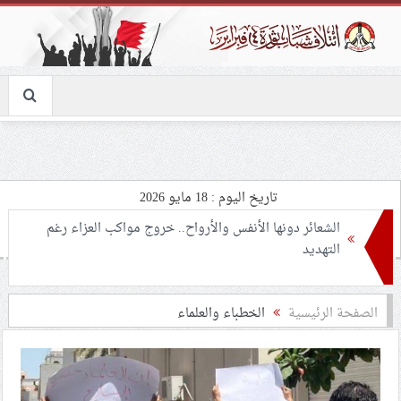
تاريخ اليوم : 18 مايو 2026
المجلس السياسي لائتلاف 14 فبراير يعزّي ويبارك باستشهاد
«القائد عزّ الدين الحداد
النظام الخليفيّ يحلّ جمعيّة التوعية الإسلاميّة ضمن حملة
الصفحة الرئيسية
الخطباء والعلماء
استهداف الطائفة الشيعيّة
قوى المعارضة في البحرين تدعو إلى حملة إلكترونيّة تضامنًا