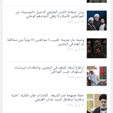
بيان: إسقاط الكيان الخليفيّ الدخيل «الجنسيّة» عن
المواطنين الأصلاء لا يلغي انتماءهم الوطنيّ
28 أبريل 2026
وصمة عار جديدة: تغييب 5 مواطنين 35 يوماً دون محاكمة
أو اتهام في البحرين
22 أبريل 2026
ارتفاع أسعار الوقود في البحرين..وانتقادات لسياسات
“تستهدف جيب المواطن”
02 مايو 2026
حملة ممنهجة ضد الشيعة .. الإمارات تعلن تفكيك “خلية
إرهابية”وتعتقل السيد عدنان الغريفي
20 أبريل 2026