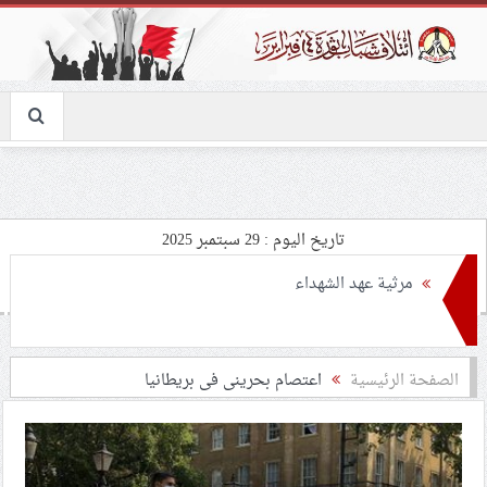
تاريخ اليوم : 29 سبتمبر 2025
الهيئة النسائيّة لائتلاف 14 فبراير: نعاهد الشهيد الأقدس على
الثبات في ساحات المواجهة والتمسّك بالقضيّة المركزيّة
حركة النجباء في ذكرى استشهاد السيّد نصر الله: المقاومة
الصفحة الرئيسية
اعتصام بحرینی فی بریطانیا
تبقى العقبة أمام أطماع الصهاينة
طهران تدعو إلى الوقوف في وجه السياسات الصهيونيّة