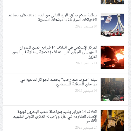
منظّمة سلام توثّق: اﻟﺮﺑﻊ اﻟﺜﺎﻧﻲ ﻣﻦ العام 2025 يظهر تصاعد
الانتهاكات المرتبطة بالتجمّعات السلميّة
04 سبتمبر 2025
المركز الإعلاميّ في ائتلاف 14 فبراير: ندين العدوان
الصهيونيّ الجبان على أهداف إعلاميّة ومدنيّة في اليمن
العزيز
11 سبتمبر 2025
فيلم “صوت هند رجب” يحصد الجوائز العالميّة في
مهرجان البندقيّة السينمائيّ
07 سبتمبر 2025
ائتلاف 14 فبراير يشيد بمواصلة شعب البحرين لجبهة
الإسناد للمقاومة في غزّة ولإحيائه الذكرى الأولى للشهيد
الأقدس
24 سبتمبر 2025