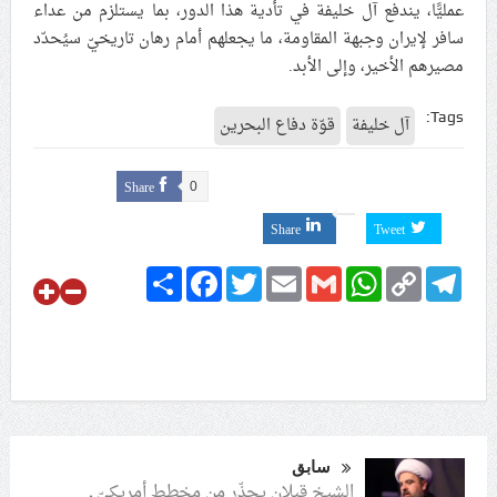
عمليًّا، يندفع آل خليفة في تأدية هذا الدور، بما يستلزم من عداء
سافر لإيران وجبهة المقاومة، ما يجعلهم أمام رهان تاريخيّ سيُحدّد
مصيرهم الأخير، وإلى الأبد.
Tags:
آل خليفة
قوّة دفاع البحرين
Share
0
Share
Tweet
Share
Facebook
Twitter
Email
Gmail
WhatsApp
Copy
Telegram
Link
سابق
الشيخ قبلان يحذّر من مخطط أمريكيّ ـ