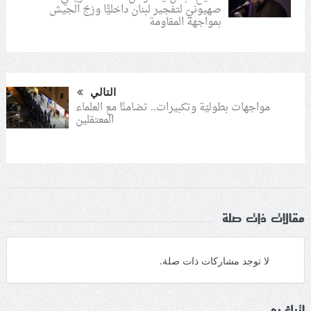
صهيونيّ لتفجير لبنان داخليًّا وزجّ الجيش
بمواجهة المقاومة
التالي
مواجهات بطوليّة وتكبيرات.. تضامنًا مع العلماء
المعتقلين
مقالات ذات صلة
لا توجد مشاركات ذات صلة.
اترك رد