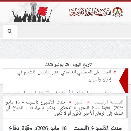
تاريخ اليوم : 26 يونيو 2026
تحذيرات من استغلال الأوضاع في غزّة لإشعال صراعات
داخليّة تخدم الاحتلال
ملفّ إنسانيّ مؤلم.. الأسيرات الفلسطينيّات بين القمع
الصفحة الرئيسية
الخبر
حدث الأسبوع (السبت – 16 مايو
2026): «قوّة دفاع البحرين» تتحدّى.. ولكن بالبيانات… اندفاع آل
والإهمال الطبي
خليفة إلى الرهان الأخير: نكون أو لا نكون
55 مأتمًا وحسينيّة يعترضون على الإجراءات القمعيّة للنظام
حدث الأسبوع (السبت – 16 مايو 2026): «قوّة دفاع