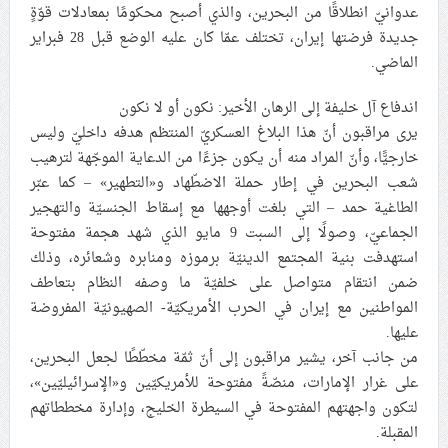
عدوانيّ انطلاقًا من البحرين، والذي أصبح محكومًا بمعادلات قوّةٍ
جديدة فرضتها إيران، تختلف عمّا كان عليه الوضع قبل 28 فبراير
الماضي.
اندفاع آل خليفة إلى الرهان الأخير: نكون أو لا نكون
يرى مراقبون أنّ هذا البلاغ العسكريّ المنتظم هدفه داخليّ وليس
خارجيًّا، وأنّ المراد منه أن يكون جزءًا من الدعاية الموجّهة لترهيب
شعب البحرين في إطار حملة الاضطّهاد و«التطهير» – كما عبّر
الطاغية حمد – التي بلغت أوجهها مع إسقاط الجنسيّة والتهجير
الجماعيّ، وصولًا إلى السبت 9 مايو الذي شهد هجمة مفتوحة
استهدفت بنية المجتمع الدينيّة برموزه ومنابره وشعائره، وذلك
ضمن انتقام متواصل على خلفيّة ما وصفه النظام بتعاطف
المواطنين مع إيران في الحرب الأمريكيّة- الصهيونيّة المفروضة
عليها.
من جانب آخر، يشير مراقبون إلى أنّ ثمّة مخطّطًا لجعل البحرين،
على غرار الإمارات، منصّةً مفتوحة للأمريكيّين و«الإسرائيليّين»،
لتكون واجهتهم المفتوحة في السيطرة الخليج، وإدارة مخططاتهم
المقبلة.