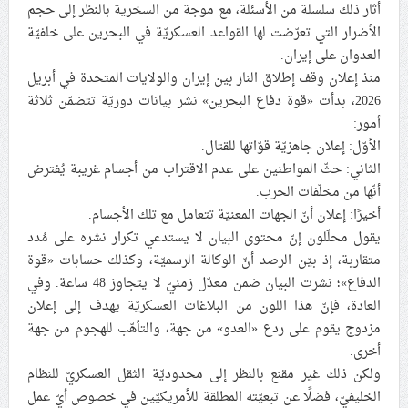
أثار ذلك سلسلة من الأسئلة، مع موجة من السخرية بالنظر إلى حجم
علماء البحرين: طلب الترخيص والإجازة من السلطة في
الأضرار التي تعرّضت لها القواعد العسكريّة في البحرين على خلفيّة
ممارسة الشعائر الحسينيّة هو في حقيقته محاربة لقضيّة
العدوان على إيران.
الإمام الحسين «ع»
منذ إعلان وقف إطلاق النار بين إيران والولايات المتحدة في أبريل
2026، بدأت «قوة دفاع البحرين» نشر بيانات دوريّة تتضمّن ثلاثة
لجنة مراسم الوداع والتشييع ومواراة الجثمان للإمام الشهيد
أمور:
السيّد علي الحسيني الخامنئي تنشر تفاصيل التشييع في
إيران والعراق
الأوّل: إعلان جاهزيّة قوّاتها للقتال.
الثاني: حثّ المواطنين على عدم الاقتراب من أجسام غريبة يُفترض
أنّها من مخلّفات الحرب.
أخيرًا: إعلان أنّ الجهات المعنيّة تتعامل مع تلك الأجسام.
يقول محلّلون إنّ محتوى البيان لا يستدعي تكرار نشره على مُدد
متقاربة، إذ بيّن الرصد أنّ الوكالة الرسميّة، وكذلك حسابات «قوة
الدفاع»؛ نشرت البيان ضمن معدّل زمنيّ لا يتجاوز 48 ساعة. وفي
العادة، فإنّ هذا اللون من البلاغات العسكريّة يهدف إلى إعلان
مزدوج يقوم على ردع «العدو» من جهة، والتأهّب للهجوم من جهة
أخرى.
ولكن ذلك غير مقنع بالنظر إلى محدوديّة الثقل العسكريّ للنظام
الخليفيّ، فضلًا عن تبعيّته المطلقة للأمريكيّين في خصوص أيّ عمل