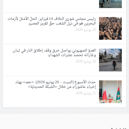
رئيس مجلس شورى ائتلاف 14 فبراير: الحلّ الأمثل لأزمات
البحرين هو في نيل الشعب حقّ تقرير المصير
20 يونيو 2026
العدوّ الصهيونيّ يواصل خرق وقف إطلاق النار في لبنان..
وغاراته تحصد عشرات الشهداء
20 يونيو 2026
حدث الأسبوع (السبت – 20 يونيو 2026): «حمد» يهدّد
إحياء عاشوراء من خلال «الشبكة الحديديّة»
21 يونيو 2026