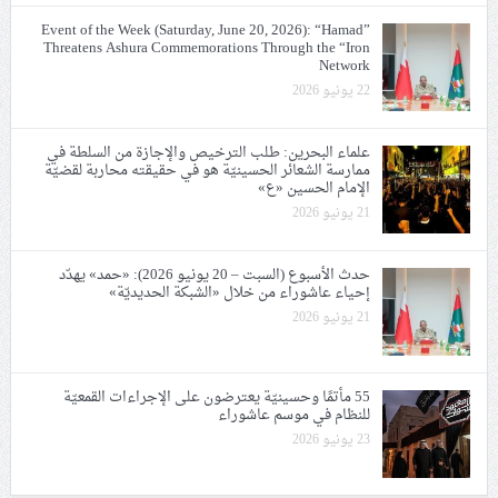
Event of the Week (Saturday, June 20, 2026): “Hamad”
Threatens Ashura Commemorations Through the “Iron
Network
22 يونيو 2026
علماء البحرين: طلب الترخيص والإجازة من السلطة في
ممارسة الشعائر الحسينيّة هو في حقيقته محاربة لقضيّة
الإمام الحسين «ع»
21 يونيو 2026
حدث الأسبوع (السبت – 20 يونيو 2026): «حمد» يهدّد
إحياء عاشوراء من خلال «الشبكة الحديديّة»
21 يونيو 2026
55 مأتمًا وحسينيّة يعترضون على الإجراءات القمعيّة
للنظام في موسم عاشوراء
23 يونيو 2026