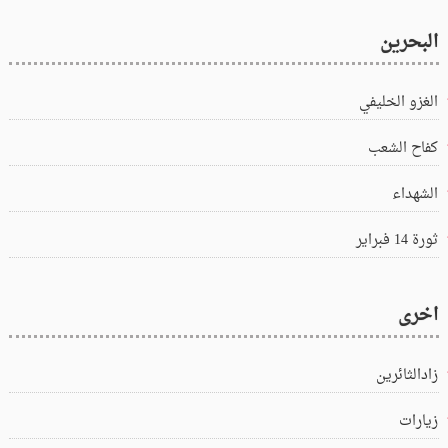
البحرين
الغزو الخليفي
كفاح الشعب
الشهداء
ثورة 14 فبراير
اخرى
زادالثائرين
زيارات