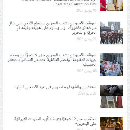
Legalizing Corruption First
08 يونيو 2026
الموقف الأسبوعيّ: شعب البحرين سيقطع الأيدي التي تنال
من شعائر عاشوراء.. ولن يساوم على هويّته وقيمه في
الحريّة والتحرير
22 يونيو 2026
الموقف الأسبوعيّ: شعب البحرين جزء لا يتجزّأ من وحدة
جبهات المقاومة.. ونحذّر الطاغية حمد من المساس بالشعائر
الحسينيّة
08 يونيو 2026
المعتقلون والشهداء حاضرون في عيد الأضحى المبارك
28 مايو 2026
الحكم بسجن 12 شيعيًّا بتهمة «تأييد الضربات الإيرانيّة
على البحرين»