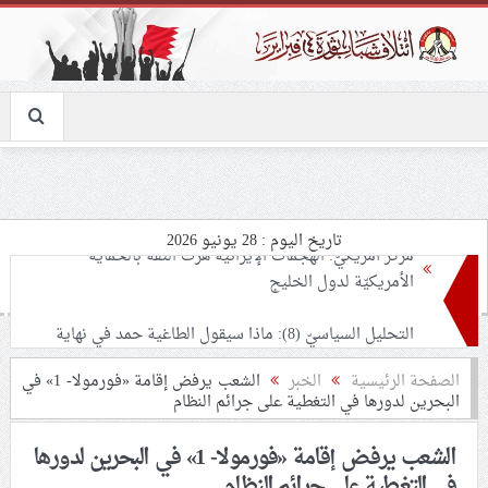
تاريخ اليوم : 28 يونيو 2026
التحليل السياسيّ (8): ماذا سيقول الطاغية حمد في نهاية
موسم عاشوراء؟.. شعب البحرين يرسم معادلة النصر على
الأرض: «مثلي لا يبايع مثله»
نسائيّة ائتلاف 14 فبراير: اعتقال «الأستاذة فاطمة هارون»
الصفحة الرئيسية
الخبر
الشعب يرفض إقامة «فورمولا- 1» في
البحرين لدورها في التغطية على جرائم النظام
يأتي في سياق الحرب على شيعة البحرين
الشعب يرفض إقامة «فورمولا- 1» في البحرين لدورها
لجنة مراسم الوداع والتشييع ومواراة الجثمان للإمام الشهيد
في التغطية على جرائم النظام
السيّد علي الحسيني الخامنئي تنشر تفاصيل التشييع في