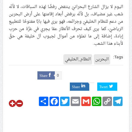
اليوم لا يزال الشارع البحرانيّ ينتفض رفضًا لهذه السباقات، لا لأنّه
شعب غير مضياف، بل لأنّه يرفض أبعاد إقامتها على أرض البحرين
من دعم للنظام الخليفيّ وجرائمه، فهو يرى فيها بابًا مفتوحًا للتطبيع
الرياضيّ، كما يرى كيف تحرف الأنظار عمّا يجري في غزّة من حرب
إبادة، إضافة إلى ما تملؤه من أموال لجيوب آل خليفة هي حقّ
لأبناء هذا الشعب.
Tags:
البحرين
النظام_الخليفي
Share
0
Share
Tweet
Share
Facebook
Twitter
Email
Gmail
WhatsApp
Copy
Telegram
Link