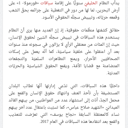
يدأب النظام
الخليفيّ
سنويًّا على إقامة
سباقات
«فورمولا- 1» على
أرض البحرين، لما لها من دور في التغطية على جرائمه بحقّ الشعب
مقال: عاشوراء البحرين… ميدان جهاد بالكلمة
وقمعه حريّاته، وتبييض سجلّه الحقوقيّ الأسود.
حقائق كشفتها منظّمات حقوقيّة، إذ إنّ العديد منها يرى أنّ النظام
مركز أمريكيّ: الهجمات الإيرانية هزّت الثقة بالحماية
يستخدم هذه السباقات في تبييض سجلّه السّيئ لحقوق الإنسان،
الأمريكيّة لدول الخليج
حيث إنّ المئات من معتقلي الرأي لا يزالون في سجونه منذ سنوات
بعد أن اعتقلوا على خلفيّة سياسيّة، كما أنّه يعمل على إسكات
الصحافيّين الأحرار، ويمنع التظاهرات السلميّة والتجمّعات
المتضامنة مع قضايا الأمّة، ويقمع الحقوق السّياسيّة والحريّات
المدنيّة.
داخليًّا هذه السباقات، التي تدّعي إدارتها أنّها تطالب البلدان
المستضيفة بأن تأخذ العنف وانتهاك حقوق الإنسان والقمع على
محمل الجدّ، أدّت إلى استشهاد عدد من المواطنين، من بينهم القائد
الميدانيّ «الشهيد صلاح عباس»، كما تسبّبت باعتقال عدد آخر بينهم
نساء كالمعتقلة السابقة «نجاح يوسف» التي تعرّضت للتعذيب
والقمع بعد انتقادها هذه السباقات في العام 2017.