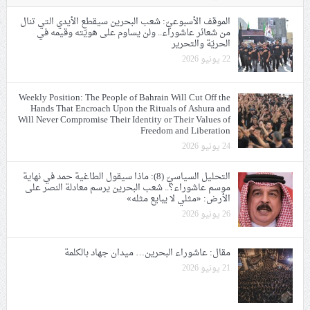
الموقف الأسبوعيّ: شعب البحرين سيقطع الأيدي التي تنال
من شعائر عاشوراء.. ولن يساوم على هويّته وقيمه في
الحريّة والتحرير
22 يونيو 2026
Weekly Position: The People of Bahrain Will Cut Off the
Hands That Encroach Upon the Rituals of Ashura and
Will Never Compromise Their Identity or Their Values of
Freedom and Liberation
24 يونيو 2026
التحليل السياسيّ (8): ماذا سيقول الطاغية حمد في نهاية
موسم عاشوراء؟.. شعب البحرين يرسم معادلة النصر على
الأرض: «مثلي لا يبايع مثله»
26 يونيو 2026
مقال: عاشوراء البحرين… ميدان جهاد بالكلمة
21 يونيو 2026