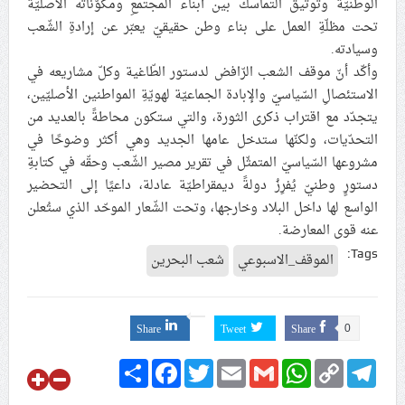
الوطنيّة وتوثيق التماسك بين أبناء المجتمعِ ومكوّناته الأصليّة
تحت مظلّةِ العمل على بناء وطن حقيقيّ يعبّر عن إرادةِ الشّعب
وسيادته.
وأكّد أنّ موقف الشعب الرّافض لدستور الطّاغية وكلّ مشاريعه في
الاستئصالِ السّياسيّ والإبادة الجماعيّة لهويّةِ المواطنين الأصليّين،
يتجدّد مع اقتراب ذكرى الثورة، والتي ستكون محاطةً بالعديد من
التحدّيات، ولكنّها ستدخل عامها الجديد وهي أكثر وضوحًا في
مشروعها السّياسيّ المتمثّل في تقرير مصير الشّعب وحقّه في كتابةِ
دستورٍ وطنيّ يُفرِزُ دولةً ديمقراطيّة عادلة، داعيًا إلى التحضير
الواسع لها داخل البلاد وخارجها، وتحت الشّعار الموحّد الذي ستُعلن
عنه قوى المعارضة.
Tags:
الموقف_الاسبوعي
شعب البحرين
Share
Tweet
Share
0
Share
Facebook
Twitter
Email
Gmail
WhatsApp
Copy
Telegram
Link