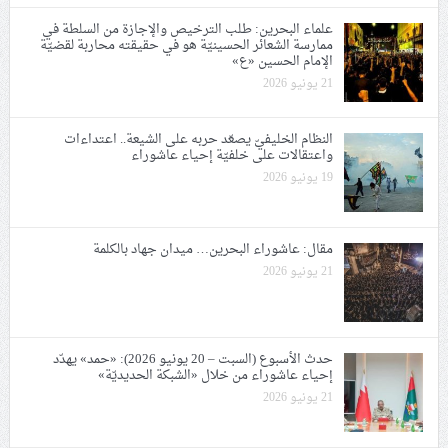
علماء البحرين: طلب الترخيص والإجازة من السلطة في
ممارسة الشعائر الحسينيّة هو في حقيقته محاربة لقضيّة
الإمام الحسين «ع»
21 يونيو 2026
النظام الخليفيّ يصعّد حربه على الشيعة.. اعتداءات
واعتقالات على خلفيّة إحياء عاشوراء
19 يونيو 2026
مقال: عاشوراء البحرين… ميدان جهاد بالكلمة
21 يونيو 2026
حدث الأسبوع (السبت – 20 يونيو 2026): «حمد» يهدّد
إحياء عاشوراء من خلال «الشبكة الحديديّة»
21 يونيو 2026