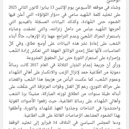
الوحشيّ.
وشدّد في موقفه الأسبوعيّ يوم الإثنين 13 يناير/ كانون الثاني 2025
علماء البحرين: طلب الترخيص والإجازة من السلطة في
على تخليد كلمة الشّهيد سامي في «دوّار اللؤلؤة» التي أعلنَ فيها
ممارسة الشعائر الحسينيّة هو في حقيقته محاربة لقضيّة
الصّمود حتى الشّهادة، وكذلك البيانات المسجّلة بالفيديو التي
الإمام الحسين «ع»
أخرجها الشّهيد عباس من داخلِ زنزانته، والتي تضمّنت وصاياه
لجنة مراسم الوداع والتشييع ومواراة الجثمان للإمام الشهيد
باستمرار الحراك الشّعبيّ وعدم التراجع مهما زادَ الإرهاب، حاثًّا أبناء
السيّد علي الحسيني الخامنئي تنشر تفاصيل التشييع في
الشعب على إعادةِ نشر هذه البيانات على أوسع نطاق، وفي كلّ
إيران والعراق
المناسبات، لأنّها تمثّل إحدى الوثائق المهمّة التي تعكسُ إرادة الشّعب
وإصراره على استمرار الثورةِ حتى نيل الحقوق المشروعة.
ورأى أنّ جريمة إعدام الشبّان الثلاثة في العام 2017 كانت رسالةً
دمويّة من الطّاغية حمد لإنزال الرّعب والانكسار على أهالي الشّهداء
وعموم الشّعب، كما عكست اليأسَ من هزيمةِ هذا الشّعب والقضاء
على حراكه الثوريّ، رغم كلّ القتل وقوّات المرتزقة التي سُلّطت على
أبنائه طيلة سنوات من انطلاقِ ثورته المباركة، مشيدًا بردّ الشعب
وأهالي الشّهداء على رسالةِ الطاغية، حيث رَفعوا الأصوات القويّة
واحتشدوا في السّاحات وجدّدوا العهدَ للشّهداء والثورة، وأطلقوا
بهذا الصّمود المضاعف الرّصاصات القاتلة على قلب الطاغية.
ودعا المجلس السياسيّ في ائتلاف 14 فبراير إلى تخليد الوقفة