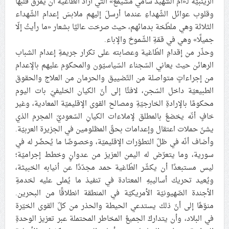
الزينبيّة لـ«أمّ الشّهيد سامي مشيمع» التي أرادَ الطاغية أن يمزّق قلبها
وقلوب عوائل الشّهداءِ عندما أرسلَ إليهم ملابسَ إعدام الشّهداء
الثلاثة وهي ملطّخة بدمائهم، حيث صرخت عاليًا بشعار «ما رأيتُ إلّا
جميلًا» وهي في قمّةِ الشّموخ والإباء.
وحذّر من إقدامِ الطّاغية وعصابته على تكرار جريمةِ إعدام الشباب
الرهائن حيث يعاني السّجناء السّياسيّون والمحكوم عليهم بالإعدام
من إجراءاتٍ متواصلة من التّضييق والحرمان من العلاج والحقوق
الطبيعيّة داخل السّجن، لافتًا إلى أنّ الكيان الخليفيّ بات اليوم
محكومًا بالإرادةِ الخارجيّةِ ومصالح القوى الإقليميّة المعادية، وغير
خافٍ أنّه يخضعُ بالمطلق لإملاءات الكيانِ السّعوديّ المجرم الذي
يشنّ حملات اعتقال وإعدامات بحقّ المظلومين في الجزيرة العربيّة.
وأضاف أنّه في ظلّ التطوّرات الإقليميّة، وخصوصًا ما يُحضّر له في
سورية، وما يتعرّض له اليمن العزيز من عدوانٍ وخطط إجراميّة؛
ليس مستبعدًا أن يكشّر الطّاغية حمد مجدّدًا عن أنيابه الخبيثة،
ويُعيد تحريك أساليبهِ المعتادة في تنفيذ ما يُملى عليه لخدمةِ
الأجندة الصّهيونيّة الأمريكيّة في المنطقة انطلاقًا من البحرين.
منوّهًا إلى أنّ ذلك يستدعي الحيطة والحذر من كلّ القوى الخيّرة
في البلاد، وأن يتداركَ الجميعُ المخاطر المحتملة عبر تعزيز الوحدةِ