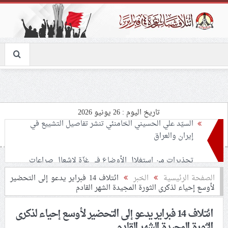
تاريخ اليوم : 26 يونيو 2026
تحذيرات من استغلال الأوضاع في غزّة لإشعال صراعات
داخليّة تخدم الاحتلال
ملفّ إنسانيّ مؤلم.. الأسيرات الفلسطينيّات بين القمع
الصفحة الرئيسية
الخبر
ائتلاف 14 فبراير يدعو إلى التحضير
لأوسع إحياء لذكرى الثورة المجيدة الشهر القادم
والإهمال الطبي
ائتلاف 14 فبراير يدعو إلى التحضير لأوسع إحياء لذكرى
55 مأتمًا وحسينيّة يعترضون على الإجراءات القمعيّة للنظام
الثورة المجيدة الشهر القادم