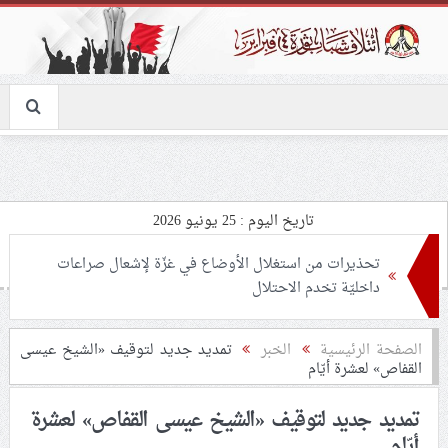
تاريخ اليوم : 25 يونيو 2026
تحذيرات من استغلال الأوضاع في غزّة لإشعال صراعات
داخليّة تخدم الاحتلال
ملفّ إنسانيّ مؤلم.. الأسيرات الفلسطينيّات بين القمع
الصفحة الرئيسية
الخبر
تمديد جديد لتوقيف «الشيخ عيسى
القفاص» لعشرة أيّام
والإهمال الطبي
تمديد جديد لتوقيف «الشيخ عيسى القفاص» لعشرة
55 مأتمًا وحسينيّة يعترضون على الإجراءات القمعيّة للنظام
أيّام