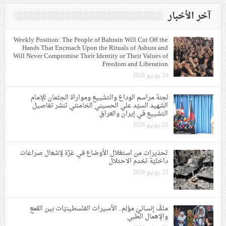
آخر الأخبار
Weekly Position: The People of Bahrain Will Cut Off the
Hands That Encroach Upon the Rituals of Ashura and
Will Never Compromise Their Identity or Their Values of
Freedom and Liberation
24 يونيو 2026
لجنة مراسم الوداع والتشييع ومواراة الجثمان للإمام
الشهيد السيّد علي الحسيني الخامنئي تنشر تفاصيل
التشييع في إيران والعراق
23 يونيو 2026
تحذيرات من استغلال الأوضاع في غزّة لإشعال صراعات
داخليّة تخدم الاحتلال
23 يونيو 2026
ملفّ إنسانيّ مؤلم.. الأسيرات الفلسطينيّات بين القمع
والإهمال الطبي