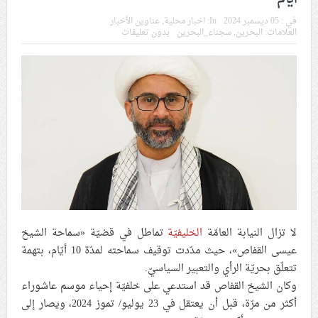
في موسم عاشوراء
في :
05 ديسمبر 2024
In:
اخبار محلية
,
عناوين الأخبار
العلامات:
البحرين
,
سجناء_البحرين
بدون تعليقات
النظام الخليفيّ يدسّ عيونه بين المشاركين في مواكب العزاء
ويعتقل العشرات من الشبّان
الموقف الأسبوعيّ: شعب البحرين سيقطع الأيدي التي تنال
من شعائر عاشوراء.. ولن يساوم على هويّته وقيمه في
الحريّة والتحرير
مقال: عاشوراء البحرين… ميدان جهاد بالكلمة
الفقيه القائد قاسم: لن تقتلوا الحسين.. إنّ الحسين سيقتل
لا تزال النيابة العامّة
الخليفيّة
تماطل في قضيّة «سماحة الشيخ
طاغوتيّتكم
عيسى القفاص»، حيث مدّدت توقيف سماحته لمدّة 10 أيّام، بتهمة
تتعلّق بحريّة الرأي والتعبير السياسيّ.
وكان الشيخ القفاص قد استدعي على خلفيّة إحياء موسم عاشوراء
انطلاق المحادثات الإيرانيّة- الأمريكيّة في سويسرا
أكثر من مرّة، قبل أن يعتقل في 23 يوليو/ تموز 2024، ويصار إلى