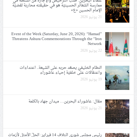
علماء البحرين: طلب الترخيص والإجازة من السلطة في
ممارسة الشعائر الحسينيّة هو في حقيقته محاربة لقضيّة
الإمام الحسين «ع»
21 يونيو 2026
Event of the Week (Saturday, June 20, 2026): “Hamad”
Threatens Ashura Commemorations Through the “Iron
Network
22 يونيو 2026
النظام الخليفيّ يصعّد حربه على الشيعة.. اعتداءات
واعتقالات على خلفيّة إحياء عاشوراء
19 يونيو 2026
مقال: عاشوراء البحرين… ميدان جهاد بالكلمة
21 يونيو 2026
رئيس مجلس شورى ائتلاف 14 فبراير: الحلّ الأمثل لأزمات