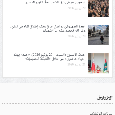
البحرين هو في نيل الشعب حقّ تقرير المصير
20 يونيو 2026
العدوّ الصهيونيّ يواصل خرق وقف إطلاق النار في لبنان..
وغاراته تحصد عشرات الشهداء
20 يونيو 2026
حدث الأسبوع (السبت – 20 يونيو 2026): «حمد» يهدّد
إحياء عاشوراء من خلال «الشبكة الحديديّة»
21 يونيو 2026
الائتلاف
بيانات الائتلاف