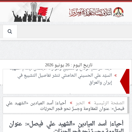
تاريخ اليوم : 26 يونيو 2026
تحذيرات من استغلال الأوضاع في غزّة لإشعال صراعات
داخليّة تخدم الاحتلال
ملفّ إنسانيّ مؤلم.. الأسيرات الفلسطينيّات بين القمع
الصفحة الرئيسية
الخبر
أحياء| أسد الميادين «الشهيد علي
فيصل»: عنوان للمقاومة وجسرٌ نحو فجر الحريّات
والإهمال الطبي
أحياء| أسد الميادين «الشهيد علي فيصل»: عنوان
55 مأتمًا وحسينيّة يعترضون على الإجراءات القمعيّة للنظام
للمقاومة وجسرٌ نحو فجر الحريّات