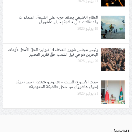
21 يونيو 2026
النظام الخليفيّ يصعّد حربه على الشيعة.. اعتداءات
واعتقالات على خلفيّة إحياء عاشوراء
19 يونيو 2026
رئيس مجلس شورى ائتلاف 14 فبراير: الحلّ الأمثل لأزمات
البحرين هو في نيل الشعب حقّ تقرير المصير
20 يونيو 2026
حدث الأسبوع (السبت – 20 يونيو 2026): «حمد» يهدّد
إحياء عاشوراء من خلال «الشبكة الحديديّة»
21 يونيو 2026