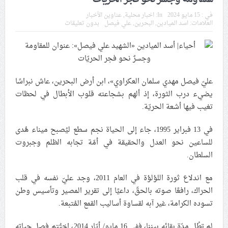
في موسم عاشوراء
في :
15 مايو 2024
In:
اخبار محلية
,
عناوين الأخبار
العلامات:
اسد الميادين
,
البحرين
,
علي فيصل
بدون تعليقات
النظام الخليفيّ يدسّ عيونه بين المشاركين في مواكب العزاء
ويعتقل العشرات من الشبّان
الموقف الأسبوعيّ: شعب البحرين سيقطع الأيدي التي تنال
عليّ فيصل مهدي سلمان العكراوي»، ابن أرض البحرين، عاش نبراسًا
من شعائر عاشوراء.. ولن يساوم على هويّته وقيمه في
يضيء درب الثورة، إذ ألهم بشجاعته قلوب الأبطال في لحظات
الحريّة والتحرير
تغيب فيها أشعة الحريّة.
مقال: عاشوراء البحرين… ميدان جهاد بالكلمة
في 13 فبراير 1995، جاء إلى الحياة نجم سطع ليُصبح ميناء هُدى
للساعين نحو العدل والحقيقة في أمّة تجابه الظلم وجبروت
السلطان.
الفقيه القائد قاسم: لن تقتلوا الحسين.. إنّ الحسين سيقتل
طاغوتيّتكم
مع اندلاع ثورة اللؤلؤة في العام 2011، وجد عليّ نفسه في قلب
الحراك، رافعًا صوته بالحقّ، داعيًا إلى تقرير المصير وتأسيس وطن
تسوده الكرامة، غير آبه لقساوة أساليب القمع المُتبعة.
انطلاق المحادثات الإيرانيّة- الأمريكيّة في سويسرا
لم تطُل مدّة بقائه بيننا، ففي 16 مايو/ أيّار 2014، اختُتم فصل حياته