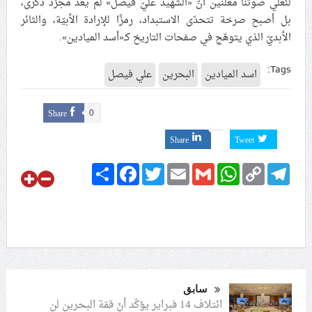
لنُعلي صوتنا معلنين أنّ «الشهيد عليّ فيصل» لم يعد مجرّد ذكرى،
بل أصبح صرخة تتحدّى الاستبداد، رمزًا للإرادة الأبيّة، والثائر
الأبديّ الذي يتوهّج في صفحات التاريخ كـ«أسد الميادين».
Tags:
اسد الميادين
البحرين
علي فيصل
Share
0
Share
Tweet
Share
Facebook
Twitter
Email
Gmail
WhatsApp
Copy
Telegram
Link
سابق
ائتلاف 14 فبراير يؤكّد أنّ قمّة البحرين لن