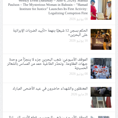
Weekly Event (Saturday – June 6, 2026): Marika
Paulson – The Mysterious Woman in Bahrain – “Hamad
Institute for Justice” Launches Its First Activity:
Legalizing Corruption First
08 يونيو 2026
الحكم بسجن 12 شيعيًّا بتهمة «تأييد الضربات الإيرانيّة
على البحرين»
16 يونيو 2026
الموقف الأسبوعيّ: شعب البحرين جزء لا يتجزّأ من وحدة
جبهات المقاومة.. ونحذّر الطاغية حمد من المساس بالشعائر
الحسينيّة
08 يونيو 2026
المعتقلون والشهداء حاضرون في عيد الأضحى المبارك
28 مايو 2026
الموقف الأسبوعيّ: شعب البحرين سيقطع الأيدي التي تنال