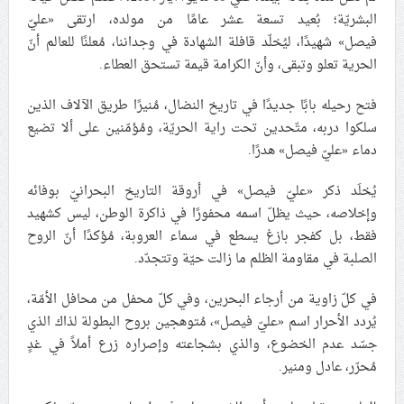
البشريّة؛ بُعيد تسعة عشر عامًا من مولده، ارتقى «عليّ
علماء البحرين: طلب الترخيص والإجازة من السلطة في
فيصل» شهيدًا، ليُخلّد قافلة الشهادة في وجداننا، مُعلنًا للعالم أنّ
ممارسة الشعائر الحسينيّة هو في حقيقته محاربة لقضيّة
الحرية تعلو وتبقى، وأنّ الكرامة قيمة تستحق العطاء.
الإمام الحسين «ع»
لجنة مراسم الوداع والتشييع ومواراة الجثمان للإمام الشهيد
فتح رحيله بابًا جديدًا في تاريخ النضال، مُنيرًا طريق الآلاف الذين
السيّد علي الحسيني الخامنئي تنشر تفاصيل التشييع في
سلكوا دربه، متّحدين تحت راية الحريّة، ومُؤمّنين على ألا تضيع
إيران والعراق
دماء «عليّ فيصل» هدرًا.
يُخلَد ذكر «عليّ فيصل» في أروقة التاريخ البحرانيّ بوفائه
وإخلاصه، حيث يظلّ اسمه محفورًا في ذاكرة الوطن، ليس كشهيد
فقط، بل كفجر بازغ يسطع في سماء العروبة، مُؤكدًا أنّ الروح
الصلبة في مقاومة الظلم ما زالت حيّة وتتجدّد.
في كلّ زاوية من أرجاء البحرين، وفي كلّ محفل من محافل الأمّة،
يُردد الأحرار اسم «عليّ فيصل»، مُتوهجين بروح البطولة لذاك الذي
جسّد عدم الخضوع، والذي بشجاعته وإصراره زرع أملاً في غدٍ
مُحرّر، عادل ومنير.