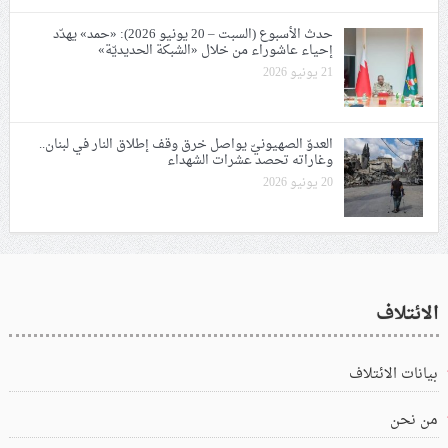
حدث الأسبوع (السبت – 20 يونيو 2026): «حمد» يهدّد
إحياء عاشوراء من خلال «الشبكة الحديديّة»
21 يونيو 2026
العدوّ الصهيونيّ يواصل خرق وقف إطلاق النار في لبنان..
وغاراته تحصد عشرات الشهداء
20 يونيو 2026
الائتلاف
بيانات الائتلاف
من نحن