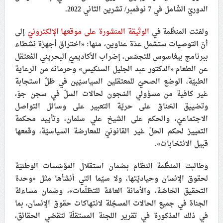
الدوريّ الشّامل في 7 نوفمبر/ تشرين الثاني 2022
.
علماء البحرين: طلب الترخيص والإجازة من السلطة في
ممارسة الشعائر الحسينيّة هو في حقيقته محاربة لقضيّة
ولفتت المنظّمة في
الوثيقة المنشورة على موقعها الإلكترونيّ
إلى
الإمام الحسين «ع»
أنّ التوصيات ستشمل عدّة عناوين، منها: «اختراق أجهزة نشطاء
لجنة مراسم الوداع والتشييع ومواراة الجثمان للإمام الشهيد
ببرنامج بيغاسوس للتجسّس، إضراب الأكاديميّ البحريني المُعتقل
السيّد علي الحسيني الخامنئي تنشر تفاصيل التشييع في
عن الطعام «الدكتور عبد الجليل السنكيس» وحرمانه من الرعاية
إيران والعراق
الطبيّة، الوضع الصحيّ للمعتقلين السياسيّين في ظلّ استجابة
غير كافية من مسؤولي السّجون لحالات السلّ في سجن جوّ،
وتضييق الخناق على حريّة التعبير على وسائل التواصل
الاجتماعيّ، والحكم على الشيخ علي سلمان، وتأييد محكمة
التمييز لحكم الحلّ غير القانونيّ للمعارضة السياسيّة، وقمعها
قبيل الانتخابات».
وطالبت المنظّمة النظام بضمان استقلال المؤسّسات الوطنيّة
لحقوق الإنسان وحياديّتها، ولا سيّما التي أنشأها مثل «وحدة
التحقيق الخاصّة، والأمانة العامّة للتظلّمات»، وضمان مساءلة
الجناة في جميع الحالات المسجّلة لانتهاكات حقوق الإنسان، بما
في ذلك المذكورة في تقرير اللجنة المستقلّة لتقصّي الحقائق،