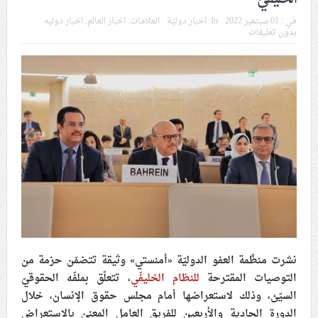
في موسم عاشوراء
في :
01 سبتمبر 2022
In:
أخبار دوليّة
العلامات:
اخبار العالم
,
اخبار دوليه
بدون تعليقات
النظام الخليفيّ يدسّ عيونه بين المشاركين في مواكب العزاء
ويعتقل العشرات من الشبّان
الموقف الأسبوعيّ: شعب البحرين سيقطع الأيدي التي تنال
من شعائر عاشوراء.. ولن يساوم على هويّته وقيمه في
الحريّة والتحرير
مقال: عاشوراء البحرين… ميدان جهاد بالكلمة
الفقيه القائد قاسم: لن تقتلوا الحسين.. إنّ الحسين سيقتل
طاغوتيّتكم
نشرت منظّمة العفو الدوليّة «أمنستي» وثيقة تتضمّن حزمة من
التوصيات المقترحة
للنظام الخليفّي
، تتعلّق بملفّه الحقوقيّ
انطلاق المحادثات الإيرانيّة- الأمريكيّة في سويسرا
السيّئ، وذلك لاستعراضها أمام مجلس حقوق الإنسان، خلال
الدورة الحادية والأربعين للفريق العامل المعنيّ بالاستعراض