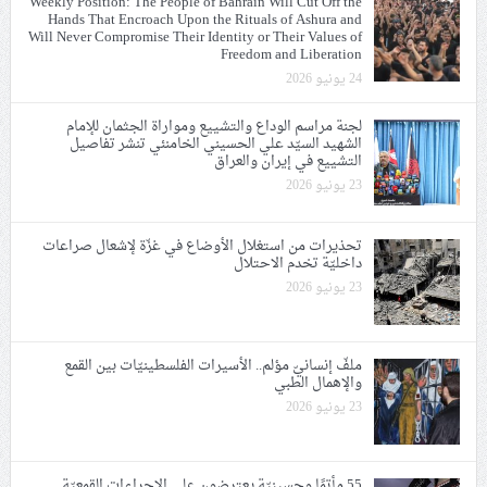
Weekly Position: The People of Bahrain Will Cut Off the
Hands That Encroach Upon the Rituals of Ashura and
Will Never Compromise Their Identity or Their Values of
Freedom and Liberation
24 يونيو 2026
لجنة مراسم الوداع والتشييع ومواراة الجثمان للإمام
الشهيد السيّد علي الحسيني الخامنئي تنشر تفاصيل
التشييع في إيران والعراق
23 يونيو 2026
تحذيرات من استغلال الأوضاع في غزّة لإشعال صراعات
داخليّة تخدم الاحتلال
23 يونيو 2026
ملفّ إنسانيّ مؤلم.. الأسيرات الفلسطينيّات بين القمع
والإهمال الطبي
23 يونيو 2026
55 مأتمًا وحسينيّة يعترضون على الإجراءات القمعيّة