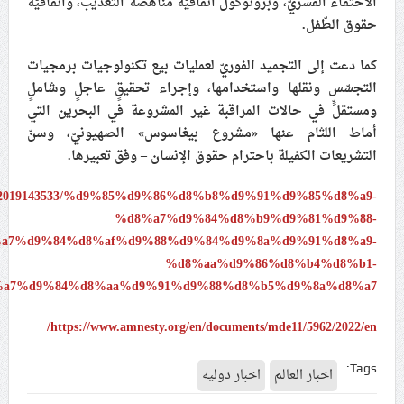
الاختفاء القسريّ، وبروتوكول اتفاقيّة مناهضة التعذيب، واتفاقيّة
حقوق الطّفل.
كما دعت إلى التجميد الفوريّ لعمليات بيع تكنولوجيات برمجيات
التجسّس ونقلها واستخدامها، وإجراء تحقيقٍ عاجلٍ وشاملٍ
ومستقلٍّ في حالات المراقبة غير المشروعة في البحرين التي
أماط اللثام عنها «مشروع بيغاسوس» الصهيونيّ، وسنّ
التشريعات الكفيلة باحترام حقوق الإنسان – وفق تعبيرها
.
news/2019143533/%d9%85%d9%86%d8%b8%d9%91%d9%85%d8%a9-
%d8%a7%d9%84%d8%b9%d9%81%d9%88-
a7%d9%84%d8%af%d9%88%d9%84%d9%8a%d9%91%d8%a9-
%d8%aa%d9%86%d8%b4%d8%b1-
%a7%d9%84%d8%aa%d9%91%d9%88%d8%b5%d9%8a%d8%a7/
https://www.amnesty.org/en/documents/mde11/5962/2022/en/
Tags:
اخبار العالم
اخبار دوليه