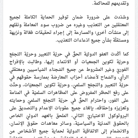
وتقديمهم للمحاكمة.
وشدّدت على ضرورة ضمان توفير الحماية الكاملة لجميع
المعتقلين من التعذيب وغيره من ضروب سوء المعاملة ونقلهم
إلى منشآت أخرى؛ والمسارعة إلى إجراء تحقيقات فعّالة ونزيهة
ومستقلّة بشأن جميع ادّعاءات التعذيب.
كما أكّدت العفو الدوليّة الحقّ في حريّة التعبير وحريّة التجمّع
وحريّة تكوين الجمعيات أو الانتماء إليها، وطالبت بالإفراج
الفوريّ وغير المشروط عن جميع السّجناء السّياسيين ومعتقلي
الرأي، والسّماح لأعضاء أحزاب المعارضة بممارسة حقوقهم في
حريّة التعبير والتجمّع السلميّ، وحريّة تكوين الجمعيّات، وحثّت
على رفع الحظر المفروض على المظاهرات السلميّة في المنامة
على الفور، واحترام الحقّ في حريّة التجمّع السلميّ وحمايته
وتعزيزه وإحقاقه، بإلغاء جميع عقوبات الإعدام والتصديق على
البروتوكول الاختياريّ الثاني، الملحق بالعهد الدوليّ الخاص
بالحقوق المدنيّة والسياسيّة، وسائر معاهدات حقوق الإنسان،
والانضمام إلى الاتفاقيّة الدوليّة لحماية جميع الأشخاص من