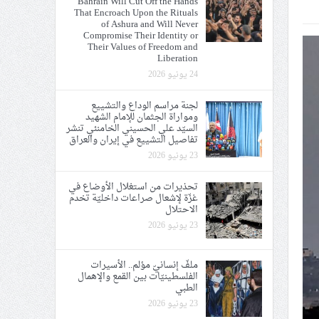
Bahrain Will Cut Off the Hands
That Encroach Upon the Rituals
ي الحريّة والتحرير
of Ashura and Will Never
Compromise Their Identity or
Their Values of Freedom and
Liberation
24 يونيو 2026
لجنة مراسم الوداع والتشييع
ومواراة الجثمان للإمام الشهيد
ة الإمام الحسين «ع»
السيّد علي الحسيني الخامنئي تنشر
تفاصيل التشييع في إيران والعراق
يع في إيران والعراق
23 يونيو 2026
تحذيرات من استغلال الأوضاع في
غزّة لإشعال صراعات داخليّة تخدم
الاحتلال
23 يونيو 2026
ملفّ إنسانيّ مؤلم.. الأسيرات
الفلسطينيّات بين القمع والإهمال
الطبي
23 يونيو 2026