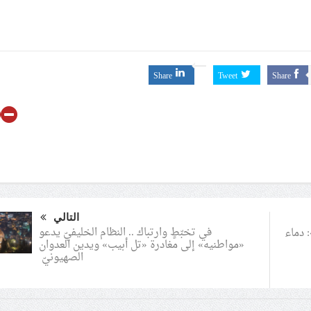
Share
Tweet
Share
التالي
في تخبّطٍ وارتباك .. النظام الخليفيّ يدعو
»: دماء
«مواطنيه» إلى مغادرة «تل أبيب» ويدين العدوان
الصهيونيّ