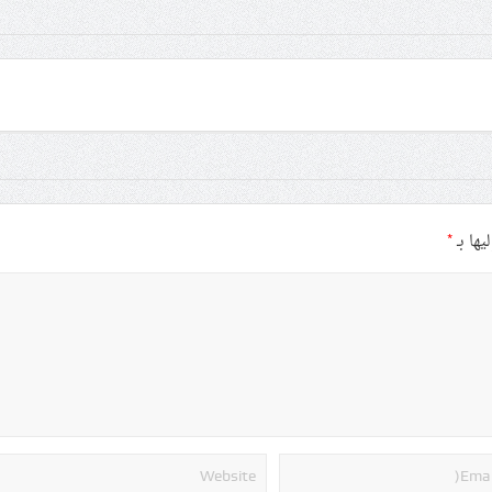
يها بـ
*