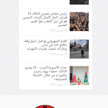
رئيس مجلس شورى ائتلاف 14
فبراير: الحلّ الأمثل لأزمات البحرين
هو في نيل الشعب حقّ تقرير
المصير
20 يونيو 2026
العدوّ الصهيونيّ يواصل خرق وقف
إطلاق النار في لبنان..
وغاراته تحصد عشرات الشهداء
20 يونيو 2026
حدث الأسبوع (السبت – 20 يونيو
2026): «حمد» يهدّد إحياء
عاشوراء من خلال «الشبكة
الحديديّة»
21 يونيو 2026