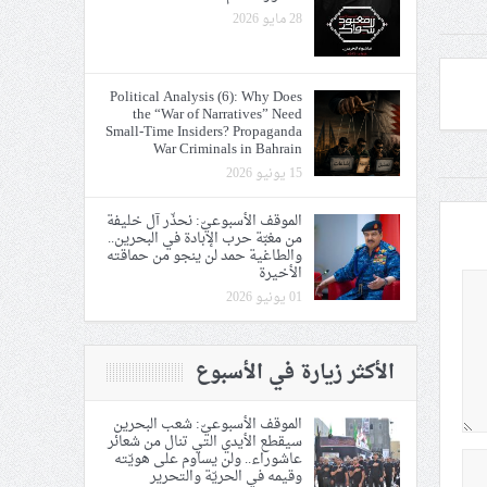
28 مايو 2026
Political Analysis (6): Why Does
the “War of Narratives” Need
Small-Time Insiders? Propaganda
War Criminals in Bahrain
15 يونيو 2026
الموقف الأسبوعيّ: نحذّر آل خليفة
من مغبّة حرب الإبادة في البحرين..
والطاغية حمد لن ينجو من حماقته
الأخيرة
01 يونيو 2026
الأكثر زيارة في الأسبوع
الموقف الأسبوعيّ: شعب البحرين
سيقطع الأيدي التي تنال من شعائر
عاشوراء.. ولن يساوم على هويّته
وقيمه في الحريّة والتحرير