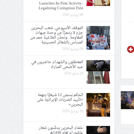
Launches Its First Activity:
Legalizing Corruption First
08 يونيو 2026
الموقف الأسبوعيّ: شعب البحرين
جزء لا يتجزّأ من وحدة جبهات
المقاومة.. ونحذّر الطاغية حمد من
المساس بالشعائر الحسينيّة
08 يونيو 2026
المعتقلون والشهداء حاضرون في
عيد الأضحى المبارك
28 مايو 2026
الحكم بسجن 12 شيعيًّا بتهمة
«تأييد الضربات الإيرانيّة على
البحرين»
16 يونيو 2026
علماء البحرين يدشّنون شعار
عاشوراء لعام 1448هـ