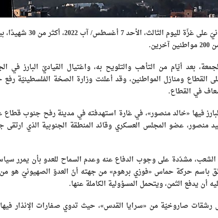
بلغت حصيلة الشهداء الفلسطينيّين نتيجة العدوان الصهيونيّ على غزّة لليوم الثالث، الأحد 7 أغسط
ة، بعد أيّام من التأهب والتلويح به، واغتيال القياديّ البارز في الج
لى القطاع ومنازل المواطنين، وقد أعلنت وزارة الصحّة الفلسطينيّة رفع ح
عاف في القطاع.
البارز فيها «خالد منصور»، في غارة استهدفته في مدينة رفح جنوب قطاع غ
يد منصور، عضو المجلس العسكري وقائد المنطقة الجنوبية الذي ارتقى ج
دف الشعب، مشدّدة على وجوب الدفاع عنه وعدم السماح للعدو بأن يمرر سياس
طق باسم حركة حماس «فوزي برهوم» من جهته أنّ العدوّ الصهيونيّ هو من 
 أن يدفع الثمن، ويتحمل المسؤولية الكاملة عنها.
لى رشقات صاروخيّة من «سرايا القدس»، حيث تدوي صفارات الإنذار فيها