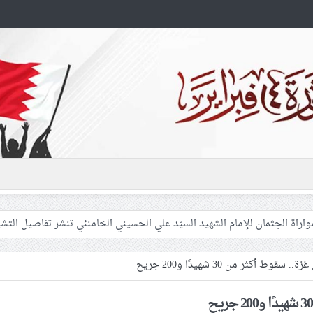
 غزّة لإشعال صراعات داخليّة تخدم الاحتلال
فلسطينيّات بين القمع والإهمال الطبي
ط أكثر من 30 شهيدًا و200 جريح
 المشاركين في مواكب العزاء ويعتقل العشرات من الشبّان