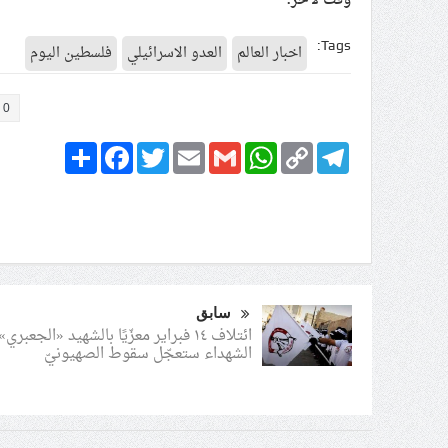
وقت لآخر.
Tags:
اخبار العالم
العدو الاسرائيلي
فلسطين اليوم
0
Share
Facebook
Twitter
Email
Gmail
WhatsApp
Copy
Telegram
Link
سابق
ائتلاف ١٤ فبراير معزّيًا بالشهيد «الجعبري
الشهداء ستعجّل سقوط الصهيونيّ