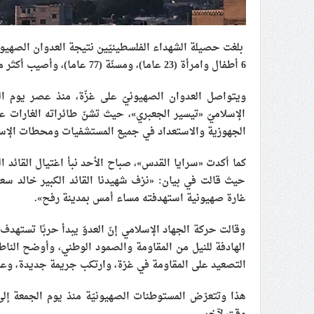
6 أطفال وامرأة (23 عاما)، ومسنّة (77 عاما)، وأصيب أكثر من 200 مواطنين آخرين.
ويتواصل العدوان الصهيونيّ على غزّة، منذ عصر يوم الجمع
الإسلاميّ «تيسير الجعبري»، حيث تشنّ طائراته الغارات ع
الجهوزية والاستعداد في جميع المستشفيات ومحطات الإس
كما أكدت «سرايا القدس»، صباح الأحد نبأ اغتيال القائد 
حيث قالت في بيان: «نزف شهيدنا القائد الكبير خالد سع
غارة صهيونية استهدفته مساء أمس بمدينة رفح».
وقالت حركة الجهاد الإسلامي إنّ العدوّ يبدأ حربًا تسته
الهادفة للنيل من المقاومة والصمود الوطني، وأوضح النا
التصعيد على المقاومة في غزة، وارتكب جريمة جديدة، وعليه
هذا وتتعرّض المستوطنات الصهيونيّة منذ يوم الجمعة إ