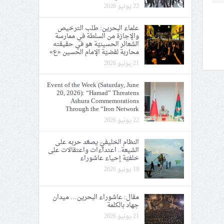
22 يونيو 2026
علماء البحرين: طلب الترخيص
والإجازة من السلطة في ممارسة
الشعائر الحسينيّة هو في حقيقته
محاربة لقضيّة الإمام الحسين «ع»
21 يونيو 2026
Event of the Week (Saturday, June
20, 2026): “Hamad” Threatens
Ashura Commemorations
Through the “Iron Network
22 يونيو 2026
النظام الخليفيّ يصعّد حربه على
الشيعة.. اعتداءات واعتقالات على
خلفيّة إحياء عاشوراء
19 يونيو 2026
مقال: عاشوراء البحرين… ميدان
جهاد بالكلمة
21 يونيو 2026