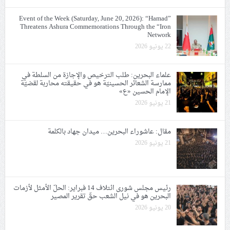
Event of the Week (Saturday, June 20, 2026): “Hamad”
Threatens Ashura Commemorations Through the “Iron
Network
22 يونيو 2026
علماء البحرين: طلب الترخيص والإجازة من السلطة في
ممارسة الشعائر الحسينيّة هو في حقيقته محاربة لقضيّة
الإمام الحسين «ع»
21 يونيو 2026
مقال: عاشوراء البحرين… ميدان جهاد بالكلمة
21 يونيو 2026
رئيس مجلس شورى ائتلاف 14 فبراير: الحلّ الأمثل لأزمات
البحرين هو في نيل الشعب حقّ تقرير المصير
20 يونيو 2026