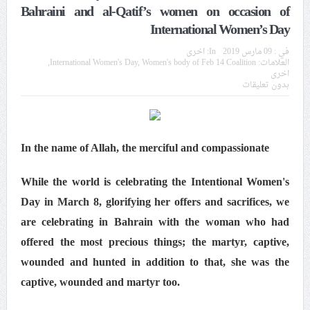
في موسم عاشوراء
Bahraini and al-Qatif’s women on occasion of
International Women’s Day
النظام الخليفيّ يدسّ عيونه بين المشاركين في مواكب العزاء
في :
09 مارس 2019
In:
اخرى
ويعتقل العشرات من الشبّان
العلامات:
Women's body of Feb 14 Coalition
,
International Women's Day
,
اخرى
بدون تعليقات
الموقف الأسبوعيّ: شعب البحرين سيقطع الأيدي التي تنال
من شعائر عاشوراء.. ولن يساوم على هويّته وقيمه في
الحريّة والتحرير
In the name of Allah, the merciful and compassionate
مقال: عاشوراء البحرين… ميدان جهاد بالكلمة
While the world is celebrating the Intentional Women's
Day in March 8, glorifying her offers and sacrifices, we
الفقيه القائد قاسم: لن تقتلوا الحسين.. إنّ الحسين سيقتل
are celebrating in Bahrain with the woman who had
طاغوتيّتكم
offered the most precious things; the martyr, captive,
wounded and hunted in addition to that, she was the
captive, wounded and martyr too.
انطلاق المحادثات الإيرانيّة- الأمريكيّة في سويسرا