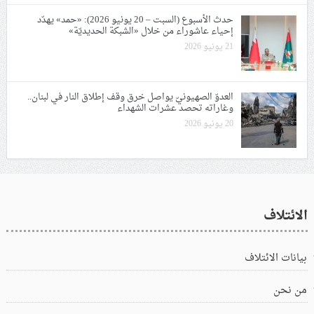
حدث الأسبوع (السبت – 20 يونيو 2026): «حمد» يهدّد
إحياء عاشوراء من خلال «الشبكة الحديديّة»
21 يونيو 2026
العدوّ الصهيونيّ يواصل خرق وقف إطلاق النار في لبنان..
وغاراته تحصد عشرات الشهداء
20 يونيو 2026
الائتلاف
بيانات الائتلاف
من نحن