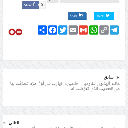
Share
0
Share
Tweet
Share
Facebook
Twitter
Email
Gmail
WhatsApp
Copy
Telegram
Link
سابق
عائلة الهذلول للغارديان: «لجين» انهارت في أوّل مرّة تحدّثت بها
عن التعذيب الذي تعرّضت له
التالي