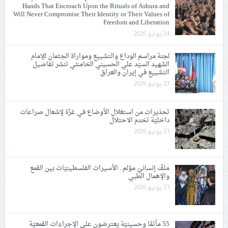
Hands That Encroach Upon the Rituals of Ashura and
Will Never Compromise Their Identity or Their Values of
Freedom and Liberation
24 يونيو 2026
لجنة مراسم الوداع والتشييع ومواراة الجثمان للإمام
الشهيد السيّد علي الحسيني الخامنئي تنشر تفاصيل
التشييع في إيران والعراق
23 يونيو 2026
تحذيرات من استغلال الأوضاع في غزّة لإشعال صراعات
داخليّة تخدم الاحتلال
23 يونيو 2026
ملفّ إنسانيّ مؤلم.. الأسيرات الفلسطينيّات بين القمع
والإهمال الطبي
23 يونيو 2026
55 مأتمًا وحسينيّة يعترضون على الإجراءات القمعيّة