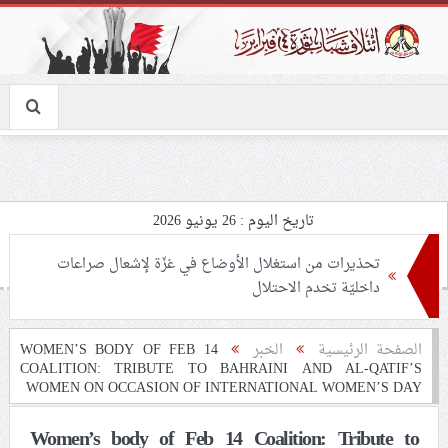
تاريخ اليوم : 26 يونيو 2026
تحذيرات من استغلال الأوضاع في غزّة لإشعال صراعات
داخليّة تخدم الاحتلال
ملفّ إنسانيّ مؤلم.. الأسيرات الفلسطينيّات بين القمع
الصفحة الرئيسية
الخبر
WOMEN’S BODY OF FEB 14
COALITION: TRIBUTE TO BAHRAINI AND AL-QATIF’S
والإهمال الطبي
WOMEN ON OCCASION OF INTERNATIONAL WOMEN’S DAY
55 مأتمًا وحسينيّة يعترضون على الإجراءات القمعيّة للنظام
Women’s body of Feb 14 Coalition: Tribute to