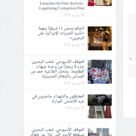
Launches Its First Activity:
Legalizing Corruption First
08 يونيو 2026
الحكم بسجن 12 شيعيًّا بتهمة
«تأييد الضربات الإيرانيّة على
البحرين»
16 يونيو 2026
الموقف الأسبوعيّ: شعب البحرين
جزء لا يتجزّأ من وحدة جبهات
المقاومة.. ونحذّر الطاغية حمد من
المساس بالشعائر الحسينيّة
08 يونيو 2026
المعتقلون والشهداء حاضرون في
عيد الأضحى المبارك
28 مايو 2026
الموقف الأسبوعيّ: شعب البحرين
سيقطع الأيدي التي تنال من شعائر