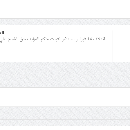
الت
ائتلاف 14 فبراير يستنكر تثبيت حكم المؤبّد بحقّ الشيخ علي سلمان