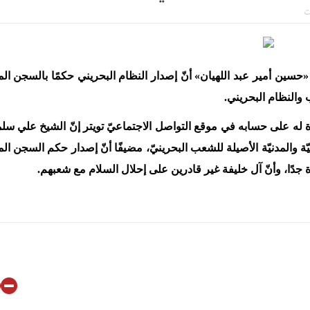
ت
 سيقطع الأيدي التي تنال من شعائر عاشوراء.. ولن يساوم على هويّته وقيمه ف
جهاد بالكلمة
لحسين.. إنّ الحسين سيقتل طاغوتيّتكم
ن أمير عبد اللهيان»​ أنّ إصدار النظام ​البحريني حكمًا بالسجن المؤ
أمريكيّة في سويسرا
والنظام البحريني
.
لإجازة من السلطة في ممارسة الشعائر الحسينيّة هو في حقيقته محاربة لقضيّ
دة له على حسابه في موقع التواصل الاجتماعيّ تويتر إنّ الشيخ علي سل
ة والمدنيّة الأصیلة للشعب البحرينيّ، مضيفًا أنّ إصدار حكم السجن المؤ
 جدًا، وأنّ آل خليفة غير قادرين على إحلال السلام مع شعبهم.