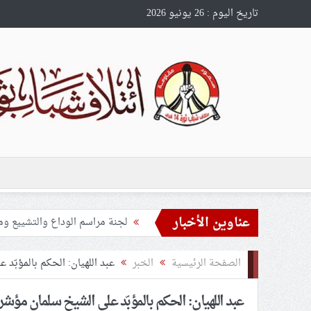
تاريخ اليوم : 26 يونيو 2026
لجنة مراسم الوداع والتشييع ومو
عناوين الأخبار
تحذيرات من استغلال الأوضاع في
ملفّ إنسانيّ مؤلم.. الأسيرات ال
الصفحة الرئيسية
الخبر
عبد اللهيان: الحكم بالمؤبّد
55 مأتمًا وحسينيّة يعترضون على الإجراءات القمعيّة للنظام في موسم عاشوراء
عبد اللهيان: الحكم بالمؤبّد على الشيخ سلمان مؤش
النظام الخليفيّ يدسّ عيونه بين