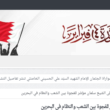
اراة الجثمان للإمام الشهيد السيّد علي الحسيني الخامنئي تنشر تفاصيل التشي
 غزّة لإشعال صراعات داخليّة تخدم الاحتلال
فلسطينيّات بين القمع والإهمال الطبي
 على الشيخ سلمان مؤشر للفجوة بين الشعب والنظام في البحرين
ر للفجوة بين الشعب والنظام في البحرين
 المشاركين في مواكب العزاء ويعتقل العشرات من الشبّان