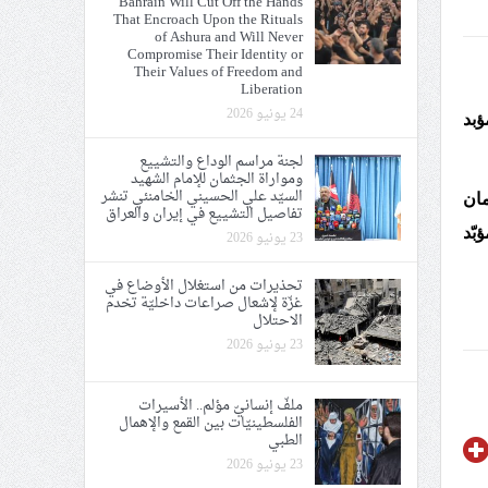
Bahrain Will Cut Off the Hands
That Encroach Upon the Rituals
ي الحريّة والتحرير
of Ashura and Will Never
Compromise Their Identity or
Their Values of Freedom and
Liberation
24 يونيو 2026
بد​
لجنة مراسم الوداع والتشييع
ومواراة الجثمان للإمام الشهيد
ة الإمام الحسين «ع»
السيّد علي الحسيني الخامنئي تنشر
مان
تفاصيل التشييع في إيران والعراق
بّد
23 يونيو 2026
تحذيرات من استغلال الأوضاع في
غزّة لإشعال صراعات داخليّة تخدم
الاحتلال
23 يونيو 2026
ملفّ إنسانيّ مؤلم.. الأسيرات
الفلسطينيّات بين القمع والإهمال
الطبي
23 يونيو 2026