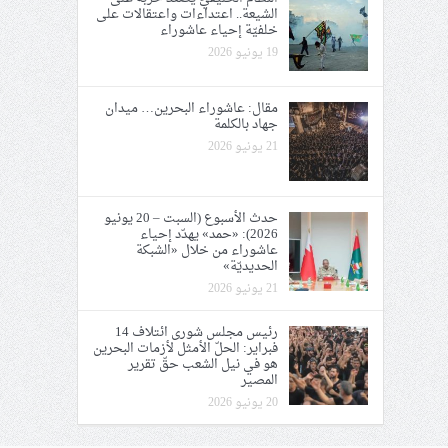
الشيعة.. اعتداءات واعتقالات على
خلفيّة إحياء عاشوراء
19 يونيو 2026
مقال: عاشوراء البحرين… ميدان
جهاد بالكلمة
21 يونيو 2026
حدث الأسبوع (السبت – 20 يونيو
2026): «حمد» يهدّد إحياء
عاشوراء من خلال «الشبكة
الحديديّة»
21 يونيو 2026
رئيس مجلس شورى ائتلاف 14
فبراير: الحلّ الأمثل لأزمات البحرين
هو في نيل الشعب حقّ تقرير
المصير
20 يونيو 2026