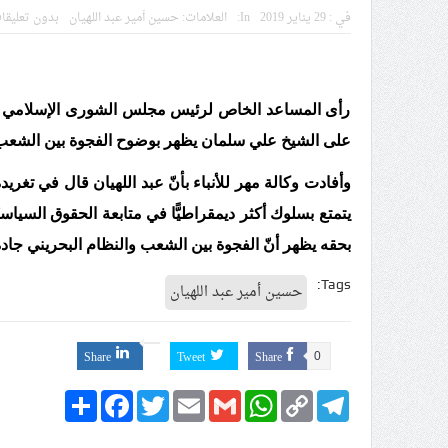
في :
29 يناير 2019
In:
العلامات:
حسين أمير عبد اللهيان
بدون تعليقا
الموقف الأسبوعيّ: شعب البحرين
مقال: عاشوراء البحرين… ميدان 
الفقيه القائد قاسم: لن تقتلوا ا
رأى المساعد الخاص لرئيس ​مجلس الشورى​ الإسلامي «​حسي
انطلاق المحادثات الإيرانيّة- ال
على الشيخ ​علي سلمان​ يظهر بوضوح الفجوة بين الشعب 
علماء البحرين: طلب الترخيص وا
وأفادت وكالة مهر للأنباء
بأنّ عبد اللهيان قال في تغري
يتمتع بسلوك أكثر ديمقراطيًّا في متابعة الحقوق السياسيّ
بحقه يظهر أنّ الفجوة بين الشعب والنظام البحريني جادة
Tags:
حسين أمير عبد اللهيان
Share
Tweet
Share
0
Share
Facebook
Twitter
Email
Gmail
WhatsApp
Copy
Telegram
Link