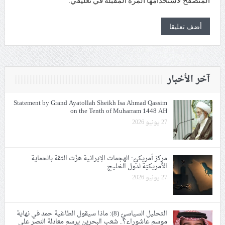
المتصفح لاستخدامها المرة المقبلة في تعليقي.
آخر الأخبار
Statement by Grand Ayatollah Sheikh Isa Ahmad Qassim
on the Tenth of Muharram 1448 AH
27 يونيو 2026
مركز أمريكيّ: الهجمات الإيرانية هزّت الثقة بالحماية
الأمريكيّة لدول الخليج
27 يونيو 2026
التحليل السياسيّ (8): ماذا سيقول الطاغية حمد في نهاية
موسم عاشوراء؟.. شعب البحرين يرسم معادلة النصر على