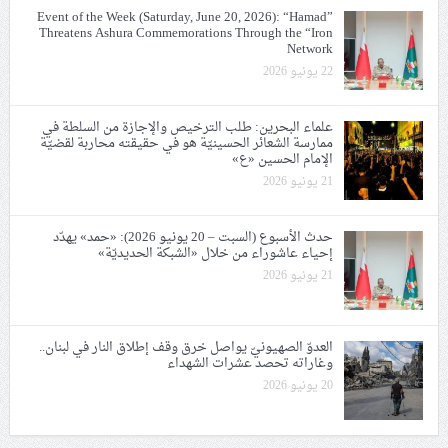
Event of the Week (Saturday, June 20, 2026): “Hamad”
Threatens Ashura Commemorations Through the “Iron
Network
22 يونيو 2026
علماء البحرين: طلب الترخيص والإجازة من السلطة في
ممارسة الشعائر الحسينيّة هو في حقيقته محاربة لقضيّة
الإمام الحسين «ع»
21 يونيو 2026
حدث الأسبوع (السبت – 20 يونيو 2026): «حمد» يهدّد
إحياء عاشوراء من خلال «الشبكة الحديديّة»
21 يونيو 2026
العدوّ الصهيونيّ يواصل خرق وقف إطلاق النار في لبنان..
وغاراته تحصد عشرات الشهداء
20 يونيو 2026