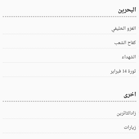
البحرين
الغزو الخليفي
كفاح الشعب
الشهداء
ثورة 14 فبراير
اخرى
زادالثائرين
زيارات