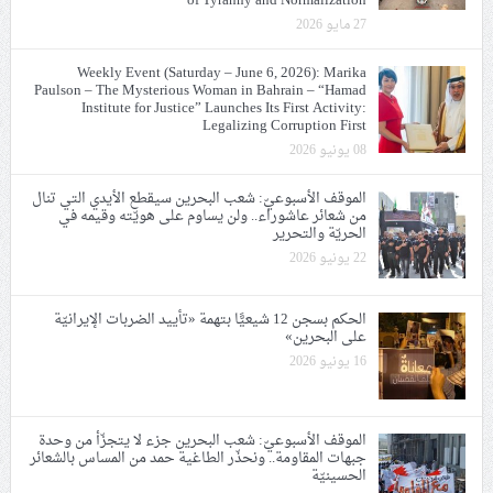
of Tyranny and Normalization
27 مايو 2026
Weekly Event (Saturday – June 6, 2026): Marika
Paulson – The Mysterious Woman in Bahrain – “Hamad
Institute for Justice” Launches Its First Activity:
Legalizing Corruption First
08 يونيو 2026
الموقف الأسبوعيّ: شعب البحرين سيقطع الأيدي التي تنال
من شعائر عاشوراء.. ولن يساوم على هويّته وقيمه في
الحريّة والتحرير
22 يونيو 2026
الحكم بسجن 12 شيعيًّا بتهمة «تأييد الضربات الإيرانيّة
على البحرين»
16 يونيو 2026
الموقف الأسبوعيّ: شعب البحرين جزء لا يتجزّأ من وحدة
جبهات المقاومة.. ونحذّر الطاغية حمد من المساس بالشعائر
الحسينيّة