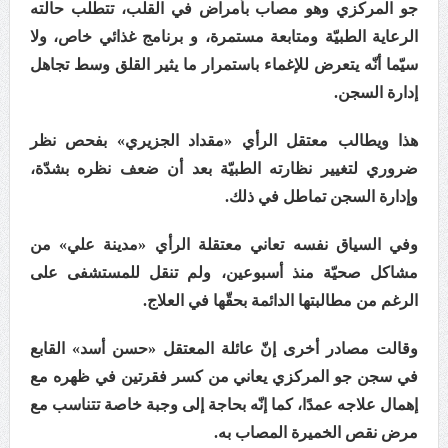
جو المركزي وهو مصاب بأمراض في القلب، تتطلب حالته
الرعاية الطبيّة ومتابعة مستمرة، و برنامج غذائي خاص، ولا
مقال: عاشوراء البحرين… ميدان جهاد بالكلمة
سيّما أنّه يتعرض للإغماء باستمرار ما يثير القلق وسط تجاهل
إدارة السجن.
مركز أمريكيّ: الهجمات الإيرانية هزّت الثقة بالحماية
هذا ويطالب معتقل الرأي «مقداد الجزيري» بفحص نظر
الأمريكيّة لدول الخليج
ضروري لتغيير نظارته الطبيّة بعد أن ضعف نظره بشدّة،
وإدارة السجن تماطل في ذلك.
وفي السياق نفسه
تعاني معتقلة الرأي «مدينة علي» من
مشاكل صحيّة منذ أسبوعين، ولم تنقل للمستشفى على
الرغم من مطالبتها الدائمة بحقّها في العلاج.
وقالت مصادر أخرى إنّ عائلة المعتقل «حسن أسد» القابع
في سجن جو المركزي يعاني من كسر فقرتين في ظهره مع
إهمال علاجه عمدًا، كما إنّه بحاجة إلى وجبة خاصة تتناسب مع
مرض نقص الخميرة المصاب به.