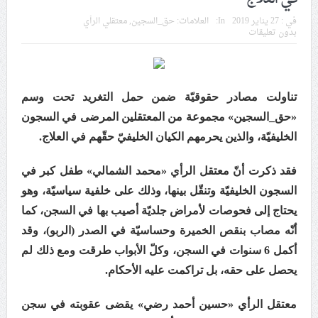
إيران والعراق
في :
27 يناير 2019
In:
العلامات:
حق_السجين
,
معتقلي الرأي
بدون تعليقات
تحذيرات من استغلال الأوضاع في غزّة لإشعال صراعات
داخليّة تخدم الاحتلال
تناولت مصادر حقوقيّة ضمن حمل التغريد تحت وسم
ملفّ إنسانيّ مؤلم.. الأسيرات الفلسطينيّات بين القمع
«حق_السجين» مجموعة من المعتقلين المرضى في السجون
والإهمال الطبي
الخليفيّة، والذين يحرمهم الكيان الخليفيّ حقّهم في العلاج.
55 مأتمًا وحسينيّة يعترضون على الإجراءات القمعيّة للنظام
فقد ذكرت أنّ معتقل الرأي «محمد الشمالي» طفل كبر في
في موسم عاشوراء
السجون الخليفيّة وتنقّل بينها، وذلك على خلفية سياسيّة، وهو
يحتاج إلى فحوصات لأمراض جلديّة أصيب بها في السجن، كما
النظام الخليفيّ يدسّ عيونه بين المشاركين في مواكب العزاء
أنّه مصاب بنقص الخميرة وحساسيّة في الصدر (الربو)، وقد
ويعتقل العشرات من الشبّان
أكمل 6 سنوات في السجن، وكلّ الأبواب طرقت ومع ذلك لم
يحصل على حقه، بل تراكمت عليه الأحكام.
الموقف الأسبوعيّ: شعب البحرين سيقطع الأيدي التي تنال
من شعائر عاشوراء.. ولن يساوم على هويّته وقيمه في
معتقل الرأي «حسين أحمد رضي» يقضى عقوبته في سجن
الحريّة والتحرير