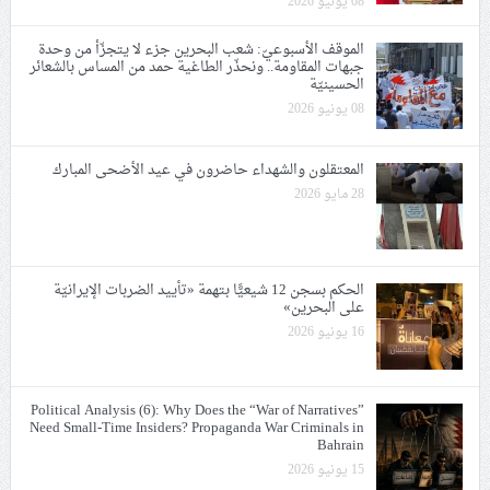
08 يونيو 2026
الموقف الأسبوعيّ: شعب البحرين جزء لا يتجزّأ من وحدة
جبهات المقاومة.. ونحذّر الطاغية حمد من المساس بالشعائر
الحسينيّة
08 يونيو 2026
المعتقلون والشهداء حاضرون في عيد الأضحى المبارك
28 مايو 2026
الحكم بسجن 12 شيعيًّا بتهمة «تأييد الضربات الإيرانيّة
على البحرين»
16 يونيو 2026
Political Analysis (6): Why Does the “War of Narratives”
Need Small-Time Insiders? Propaganda War Criminals in
Bahrain
15 يونيو 2026