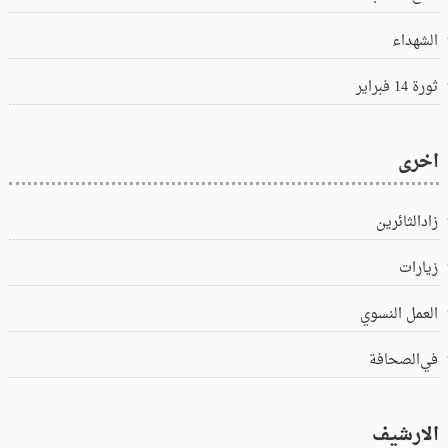
الشهداء
ثورة 14 فبراير
اخرى
زادالثائرين
زيارات
العمل النسوي
في‌الصحافة
الارشيف