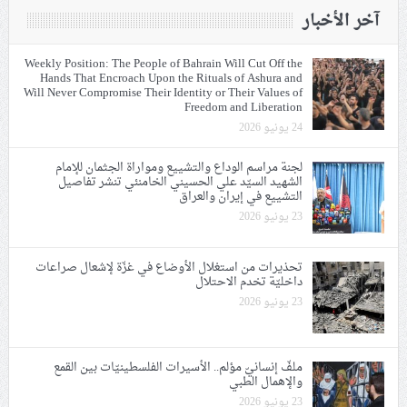
آخر الأخبار
Weekly Position: The People of Bahrain Will Cut Off the
Hands That Encroach Upon the Rituals of Ashura and
Will Never Compromise Their Identity or Their Values of
Freedom and Liberation
24 يونيو 2026
لجنة مراسم الوداع والتشييع ومواراة الجثمان للإمام
الشهيد السيّد علي الحسيني الخامنئي تنشر تفاصيل
التشييع في إيران والعراق
23 يونيو 2026
تحذيرات من استغلال الأوضاع في غزّة لإشعال صراعات
داخليّة تخدم الاحتلال
23 يونيو 2026
ملفّ إنسانيّ مؤلم.. الأسيرات الفلسطينيّات بين القمع
والإهمال الطبي
23 يونيو 2026