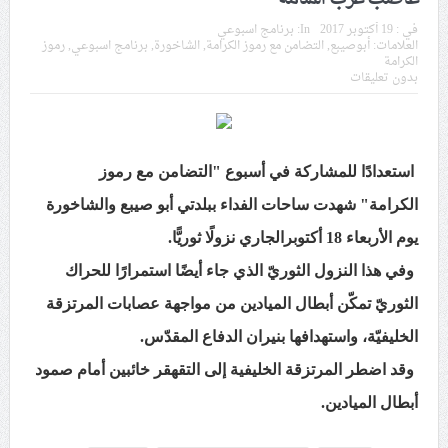
في موسم عاشوراء
في :
19 أكتوبر 2017
In:
برنامج اسبوعي
العلامات:
أبوصيبع
,
التضامن مع رموز الكرامة
,
الشاخورة
,
برنامج اسبوعي
,
رموز
الكرامة
النظام الخليفيّ يدسّ عيونه بين المشاركين في مواكب العزاء
بدون تعليقات
ويعتقل العشرات من الشبّان
الموقف الأسبوعيّ: شعب البحرين سيقطع الأيدي التي تنال
من شعائر عاشوراء.. ولن يساوم على هويّته وقيمه في
استعدادًا للمشاركة في أسبوع "التضامن مع رموز
الحريّة والتحرير
الكرامة" شهدت ساحات الفداء ببلدتي أبو صيبع والشاخورة
يوم الأربعاء 18 أكتوبرالجاري نزولًا ثوريًّا.
مقال: عاشوراء البحرين… ميدان جهاد بالكلمة
وفي هذا النزول الثوريّ الذي جاء أيضًا استمرارًا للحراك
الثوريّ تمكّن أبطال الميادين من مواجهة عصابات المرتزقة
الفقيه القائد قاسم: لن تقتلوا الحسين.. إنّ الحسين سيقتل
الخليفيّة، واستهدافها بنيران الدفاع المقدّس.
طاغوتيّتكم
وقد اضطر المرتزقة الخليفية إلى التقهقر خائبين أمام صمود
أبطال الميادين.
انطلاق المحادثات الإيرانيّة- الأمريكيّة في سويسرا