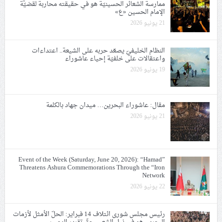
ممارسة الشعائر الحسينيّة هو في حقيقته محاربة لقضيّة
الإمام الحسين «ع»
21 يونيو 2026
النظام الخليفيّ يصعّد حربه على الشيعة.. اعتداءات
واعتقالات على خلفيّة إحياء عاشوراء
19 يونيو 2026
مقال: عاشوراء البحرين… ميدان جهاد بالكلمة
21 يونيو 2026
Event of the Week (Saturday, June 20, 2026): “Hamad”
Threatens Ashura Commemorations Through the “Iron
Network
22 يونيو 2026
رئيس مجلس شورى ائتلاف 14 فبراير: الحلّ الأمثل لأزمات