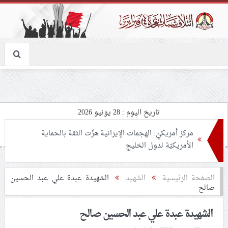
تاريخ اليوم : 28 يونيو 2026
مركز أمريكيّ: الهجمات الإيرانية هزّت الثقة بالحماية
الأمريكيّة لدول الخليج
التحليل السياسيّ (8): ماذا سيقول الطاغية حمد في نهاية
موسم عاشوراء؟.. شعب البحرين يرسم معادلة النصر على
الأرض: «مثلي لا يبايع مثله»
الصفحة الرئيسية
الشهید
الشهيدة عبدة علي عبد الحسين
صالح
نسائيّة ائتلاف 14 فبراير: اعتقال «الأستاذة فاطمة هارون»
الشهيدة عبدة علي عبد الحسين صالح
يأتي في سياق الحرب على شيعة البحرين