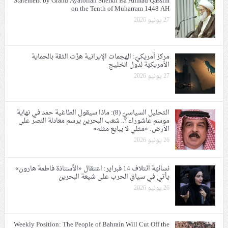
Statement by Grand Ayatollah Sheikh Isa Ahmad Qassim
on the Tenth of Muharram 1448 AH
27 يونيو 2026
مركز أمريكيّ: الهجمات الإيرانية هزّت الثقة بالحماية
الأمريكيّة لدول الخليج
27 يونيو 2026
التحليل السياسيّ (8): ماذا سيقول الطاغية حمد في نهاية
موسم عاشوراء؟.. شعب البحرين يرسم معادلة النصر على
الأرض: «مثلي لا يبايع مثله»
26 يونيو 2026
نسائيّة ائتلاف 14 فبراير: اعتقال «الأستاذة فاطمة هارون»
يأتي في سياق الحرب على شيعة البحرين
26 يونيو 2026
Weekly Position: The People of Bahrain Will Cut Off the