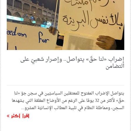
نصر الله والصفيّ الدين
ذكرى افتتاح السفارة الصهيونيّة في البحرين: صرخة ضدّ
التطبيع وخيانة الوطن
الموقف الأسبوعيّ: شعب البحرين يؤكّد الالتزام العمليّ بنهج
الحريّة والمقاومة في الإحياء الواسع لذكرى الشّهيد الأقدس
إضراب «لنا حقّ» يتواصل.. وإصرار شعبيّ على
التضامن
مرثية عهد الشهداء
يتواصل الإضراب المفتوح للمعتقلين السياسيّين في سجن جوّ «لنا
الهيئة النسائيّة لائتلاف 14 فبراير: نعاهد الشهيد الأقدس على
الثبات في ساحات المواجهة والتمسّك بالقضيّة المركزيّة
حقّ» لأكثر من 32 يومًا على الرغم من الأوضاع المقلقة التي يشهدها
السجن، ومماطلة النظام في تلبية المطالب الإنسانيّة المشرو...
اقرأ أكثر
حركة النجباء في ذكرى استشهاد السيّد نصر الله: المقاومة
تبقى العقبة أمام أطماع الصهاينة