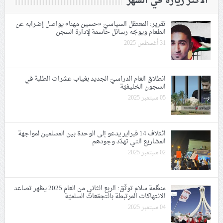
الأكثر زيارة في الشهر
تقرير: المعتقل السياسيّ «حسين مهنا» يواصل إضرابه عن
الطعام ويوجّه رسائل حاسمة لإدارة السجن
31 أغسطس 2025
انطلاق العام الدراسيّ الجديد بغياب عشرات الطلبة في
السجون الخليفيّة
05 سبتمبر 2025
ائتلاف 14 فبراير يدعو إلى الوحدة بين المسلمين لمواجهة
المشاريع التي تهدّد وجودهم
02 سبتمبر 2025
منظّمة سلام توثّق: اﻟﺮﺑﻊ اﻟﺜﺎﻧﻲ ﻣﻦ العام 2025 يظهر تصاعد
الانتهاكات المرتبطة بالتجمّعات السلميّة
04 سبتمبر 2025