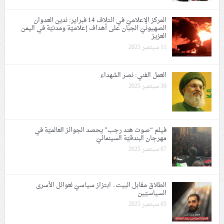
المركز الإعلاميّ في ائتلاف 14 فبراير: ندين العدوان
الصهيونيّ الجبان على أهداف إعلاميّة ومدنيّة في اليمن
العزيز
11 سبتمبر 2025
العمل الفني: نصر الشهداء
30 سبتمبر 2025
فيلم “صوت هند رجب” يحصد الجوائز العالميّة في
مهرجان البندقيّة السينمائيّ
07 سبتمبر 2025
الطلاق مقابل البيت.. ابتزاز سياسيّ لعوائل الأسرى
السياسيّين
05 سبتمبر 2025